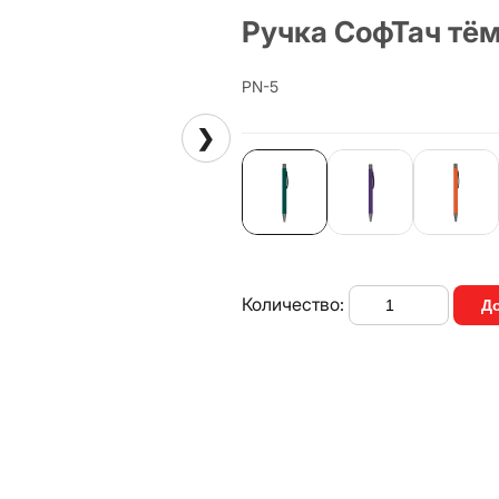
Ручка СофТач тё
PN-5
❯
Количество:
До