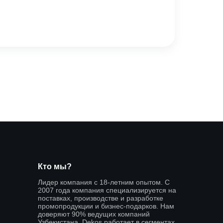
Кто мы?
Лидер компания с 18-летним опытом. С
2007 года компания специализируется на
поставках, производстве и разработке
промопродукции и бизнес-подарков. Нам
доверяют 90% ведущих компаний
Узбекистана. Dekos работает в сегментах