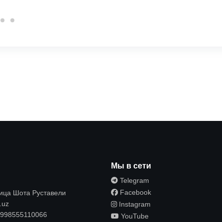
ы
Мы в сети
Telegram
Facebook
лица Шота Руставели
.uz
Instagram
998555110066
YouTube