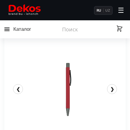
☰
RU
UZ
Каталог
❮
❯