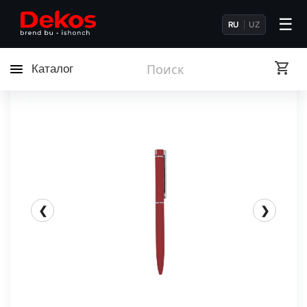
☰
RU
UZ
Каталог
❮
❯