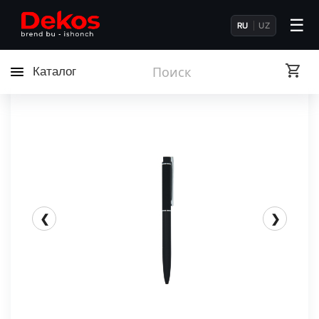
☰
RU
UZ
Каталог
❮
❯