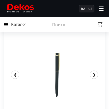
☰
RU
UZ
Каталог
❮
❯