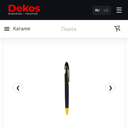
☰
RU
UZ
Каталог
❮
❯