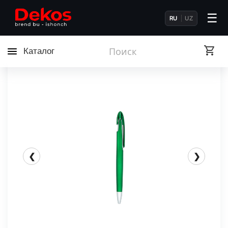
☰
RU
UZ
Каталог
❮
❯