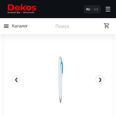
☰
RU
UZ
Каталог
❮
❯