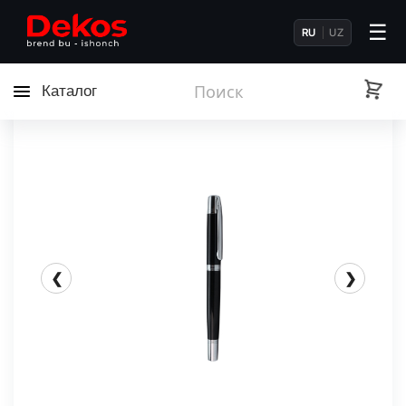
☰
RU
UZ
Каталог
❮
❯