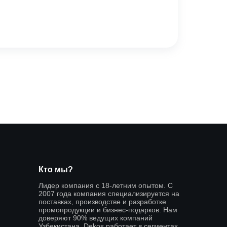
Кто мы?
Лидер компания с 18-летним опытом. С
2007 года компания специализируется на
поставках, производстве и разработке
промопродукции и бизнес-подарков. Нам
доверяют 90% ведущих компаний
Узбекистана. Dekos работает в сегментах