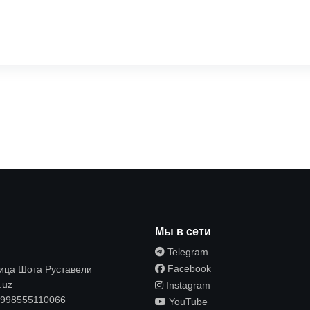
ы
Мы в сети
Telegram
Facebook
лица Шота Руставели
.uz
Instagram
998555110066
YouTube