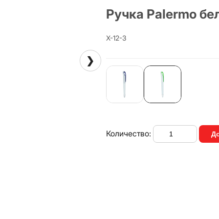
Ручка Palermo бе
X-12-3
❯
Количество:
До