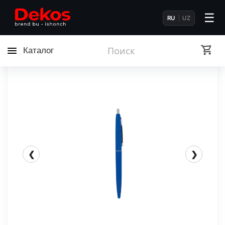
☰
RU
UZ
Каталог
❮
❯