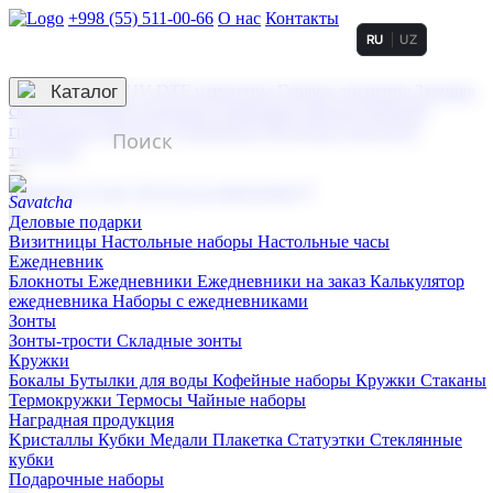
+998 (55) 511-00-66
О нас
Контакты
RU
UZ
Услуги по нанесению
3D гравировка
Каталог
UV DTF нанесение
Горячее тиснение
Заливка
смолой (Doming)
Лазерная гравировка мягкая
Лазерная
гравировка твердая
Сублимация
УФ-печать
Холодное
тиснение
☰
Контакты
О нас
Услуги по нанесению
Деловые подарки
Визитницы
Настольные наборы
Настольные часы
Ежедневник
Блокноты
Ежедневники
Ежедневники на заказ
Калькулятор
ежедневника
Наборы с ежедневниками
Зонты
Зонты-трости
Складные зонты
Кружки
Бокалы
Бутылки для воды
Кофейные наборы
Кружки
Стаканы
Термокружки
Термосы
Чайные наборы
Наградная продукция
Kристаллы
Кубки
Медали
Плакетка
Статуэтки
Стеклянные
кубки
Подарочные наборы