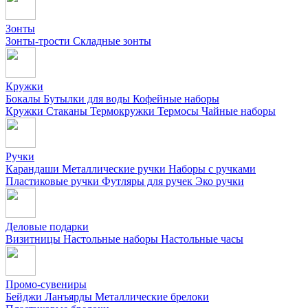
Зонты
Зонты-трости
Складные зонты
Кружки
Бокалы
Бутылки для воды
Кофейные наборы
Кружки
Стаканы
Термокружки
Термосы
Чайные наборы
Ручки
Карандаши
Металлические ручки
Наборы с ручками
Пластиковые ручки
Футляры для ручек
Эко ручки
Деловые подарки
Визитницы
Настольные наборы
Настольные часы
Промо-сувениры
Бейджи
Ланъярды
Металлические брелоки