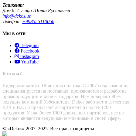
Ташкент:
Дом 6, 1 улица Шота Руставели
info@dekos.uz
Телефон:
+998555110066
Мы в сети
Telegram
Facebook
Instagram
YouTube
Кто мы?
Лидер компания с 18-летним опытом. С 2007 года компания
специализируется на поставках, производстве и разработке
промопродукции и бизнес-подарков. Нам доверяют 90%
ведущих компаний Узбекистана. Dekos работает в сегментах
B2B и B2G и предлагает ассортимент из более 1200
продуктов. У нас более 1000 довольных партнёров, все из
которых являются ведущими компаниями в своей сфере.
© «Dekos» 2007–2025. Все права защищены