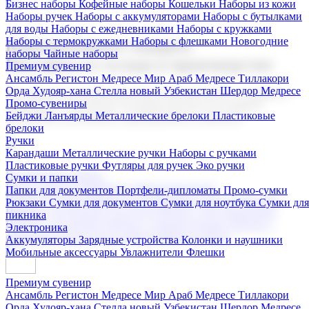
Бизнес наборы
Кофейные наборы
Кошельки
Наборы из кожи
Наборы ручек
Наборы с аккумуляторами
Наборы с бутылками
для воды
Наборы с ежедневниками
Наборы с кружками
Наборы с термокружками
Наборы с флешками
Новогодние
Корпоративные подарки
наборы
Чайные наборы
Поставка со склада и производство
Премиум сувенир
Ансамбль Регистон
Медресе Мир Араб
Медресе Тиллакори
Орда Худояр-хана
Стелла новый Узбекистан
Шердор Медресе
Мы предлагаем широкий выбор корпоративных подарков и
Промо-сувениры
сувениров с логотипом. В нашем каталоге вы найдете
Бейджи
Ланъярды
Металлические брелоки
Пластиковые
продукцию для бизнеса, мероприятия и клиентов.
брелоки
Ручки
Карандаши
Металлические ручки
Наборы с ручками
Пластиковые ручки
Футляры для ручек
Эко ручки
Подарочные наборы
Сумки и папки
Бизнес наборы
Кофейные наборы
Кошельки
Папки для документов
Портфели-дипломаты
Промо-сумки
Наборы из кожи
Наборы ручек
Наборы с аккумуляторами
Рюкзаки
Сумки для документов
Сумки для ноутбука
Сумки для
Наборы с бутылками для воды
Наборы с ежедневниками
пикника
Наборы с кружками
Наборы с термокружками
Наборы с
Электроника
флешками
Новогодние наборы
Чайные наборы
Аккумуляторы
Зарядные устройства
Колонки и наушники
Мобильные аксессуары
Увлажнители
Флешки
Премиум сувенир
Ансамбль Регистон
Медресе Мир Араб
Медресе Тиллакори
Орда Худояр-хана
Стелла новый Узбекистан
Шердор Медресе