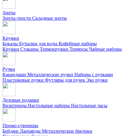
Зонты
Зонты-трости
Складные зонты
Кружки
Бокалы
Бутылки для воды
Кофейные наборы
Кружки
Стаканы
Термокружки
Термосы
Чайные наборы
Ручки
Карандаши
Металлические ручки
Наборы с ручками
Пластиковые ручки
Футляры для ручек
Эко ручки
Деловые подарки
Визитницы
Настольные наборы
Настольные часы
Промо-сувениры
Бейджи
Ланъярды
Металлические брелоки