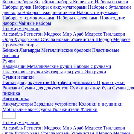
Бизнес наборы
Кофейные наборы
Кошельки
Наборы из кожи
Наборы ручек
Наборы с аккумуляторами
Наборы с бутылками
для воды
Наборы с ежедневниками
Наборы с кружками
Наборы с термокружками
Наборы с флешками
Новогодние
Корпоративные подарки
наборы
Чайные наборы
Поставка со склада и производство
Премиум сувенир
Ансамбль Регистон
Медресе Мир Араб
Медресе Тиллакори
Орда Худояр-хана
Стелла новый Узбекистан
Шердор Медресе
Мы предлагаем широкий выбор корпоративных подарков и
Промо-сувениры
сувениров с логотипом. В нашем каталоге вы найдете
Бейджи
Ланъярды
Металлические брелоки
Пластиковые
продукцию для бизнеса, мероприятия и клиентов.
брелоки
Ручки
Карандаши
Металлические ручки
Наборы с ручками
Пластиковые ручки
Футляры для ручек
Эко ручки
Подарочные наборы
Сумки и папки
Бизнес наборы
Кофейные наборы
Кошельки
Папки для документов
Портфели-дипломаты
Промо-сумки
Наборы из кожи
Наборы ручек
Наборы с аккумуляторами
Рюкзаки
Сумки для документов
Сумки для ноутбука
Сумки для
Наборы с бутылками для воды
Наборы с ежедневниками
пикника
Наборы с кружками
Наборы с термокружками
Наборы с
Электроника
флешками
Новогодние наборы
Чайные наборы
Аккумуляторы
Зарядные устройства
Колонки и наушники
Мобильные аксессуары
Увлажнители
Флешки
Премиум сувенир
Ансамбль Регистон
Медресе Мир Араб
Медресе Тиллакори
Орда Худояр-хана
Стелла новый Узбекистан
Шердор Медресе