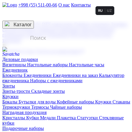
+998 (55) 511-00-66
О нас
Контакты
RU
UZ
Услуги по нанесению
3D гравировка
Каталог
UV DTF нанесение
Горячее тиснение
Заливка
смолой (Doming)
Лазерная гравировка мягкая
Лазерная
гравировка твердая
Сублимация
УФ-печать
Холодное
тиснение
☰
Контакты
О нас
Услуги по нанесению
Деловые подарки
Визитницы
Настольные наборы
Настольные часы
Ежедневник
Блокноты
Ежедневники
Ежедневники на заказ
Калькулятор
ежедневника
Наборы с ежедневниками
Зонты
Зонты-трости
Складные зонты
Кружки
Бокалы
Бутылки для воды
Кофейные наборы
Кружки
Стаканы
Термокружки
Термосы
Чайные наборы
Наградная продукция
Kристаллы
Кубки
Медали
Плакетка
Статуэтки
Стеклянные
кубки
Подарочные наборы