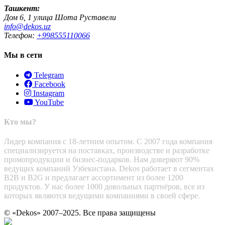
Ташкент:
Дом 6, 1 улица Шота Руставели
info@dekos.uz
Телефон:
+998555110066
Мы в сети
Telegram
Facebook
Instagram
YouTube
Кто мы?
Лидер компания с 18-летним опытом. С 2007 года компания
специализируется на поставках, производстве и разработке
промопродукции и бизнес-подарков. Нам доверяют 90%
ведущих компаний Узбекистана. Dekos работает в сегментах
B2B и B2G и предлагает ассортимент из более 1200
продуктов. У нас более 1000 довольных партнёров, все из
которых являются ведущими компаниями в своей сфере.
© «Dekos» 2007–2025. Все права защищены