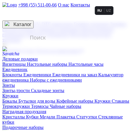
+998 (55) 511-00-66
О нас
Контакты
RU
UZ
Услуги по нанесению
3D гравировка
Каталог
UV DTF нанесение
Горячее тиснение
Заливка
смолой (Doming)
Лазерная гравировка мягкая
Лазерная
гравировка твердая
Сублимация
УФ-печать
Холодное
тиснение
☰
Контакты
О нас
Услуги по нанесению
Деловые подарки
Визитницы
Настольные наборы
Настольные часы
Ежедневник
Блокноты
Ежедневники
Ежедневники на заказ
Калькулятор
ежедневника
Наборы с ежедневниками
Зонты
Зонты-трости
Складные зонты
Кружки
Бокалы
Бутылки для воды
Кофейные наборы
Кружки
Стаканы
Термокружки
Термосы
Чайные наборы
Наградная продукция
Kристаллы
Кубки
Медали
Плакетка
Статуэтки
Стеклянные
кубки
Подарочные наборы