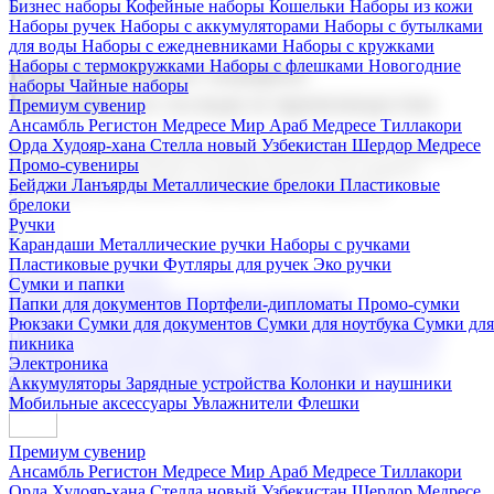
Бизнес наборы
Кофейные наборы
Кошельки
Наборы из кожи
Наборы ручек
Наборы с аккумуляторами
Наборы с бутылками
для воды
Наборы с ежедневниками
Наборы с кружками
Наборы с термокружками
Наборы с флешками
Новогодние
Корпоративные подарки
наборы
Чайные наборы
Поставка со склада и производство
Премиум сувенир
Ансамбль Регистон
Медресе Мир Араб
Медресе Тиллакори
Орда Худояр-хана
Стелла новый Узбекистан
Шердор Медресе
Мы предлагаем широкий выбор корпоративных подарков и
Промо-сувениры
сувениров с логотипом. В нашем каталоге вы найдете
Бейджи
Ланъярды
Металлические брелоки
Пластиковые
продукцию для бизнеса, мероприятия и клиентов.
брелоки
Ручки
Карандаши
Металлические ручки
Наборы с ручками
Пластиковые ручки
Футляры для ручек
Эко ручки
Подарочные наборы
Сумки и папки
Бизнес наборы
Кофейные наборы
Кошельки
Папки для документов
Портфели-дипломаты
Промо-сумки
Наборы из кожи
Наборы ручек
Наборы с аккумуляторами
Рюкзаки
Сумки для документов
Сумки для ноутбука
Сумки для
Наборы с бутылками для воды
Наборы с ежедневниками
пикника
Наборы с кружками
Наборы с термокружками
Наборы с
Электроника
флешками
Новогодние наборы
Чайные наборы
Аккумуляторы
Зарядные устройства
Колонки и наушники
Мобильные аксессуары
Увлажнители
Флешки
Премиум сувенир
Ансамбль Регистон
Медресе Мир Араб
Медресе Тиллакори
Орда Худояр-хана
Стелла новый Узбекистан
Шердор Медресе