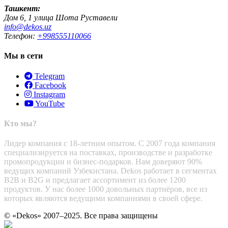
Ташкент:
Дом 6, 1 улица Шота Руставели
info@dekos.uz
Телефон:
+998555110066
Мы в сети
Telegram
Facebook
Instagram
YouTube
Кто мы?
Лидер компания с 18-летним опытом. С 2007 года компания
специализируется на поставках, производстве и разработке
промопродукции и бизнес-подарков. Нам доверяют 90%
ведущих компаний Узбекистана. Dekos работает в сегментах
B2B и B2G и предлагает ассортимент из более 1200
продуктов. У нас более 1000 довольных партнёров, все из
которых являются ведущими компаниями в своей сфере.
© «Dekos» 2007–2025. Все права защищены