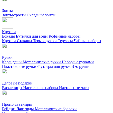
Зонты
Зонты-трости
Складные зонты
Кружки
Бокалы
Бутылки для воды
Кофейные наборы
Кружки
Стаканы
Термокружки
Термосы
Чайные наборы
Ручки
Карандаши
Металлические ручки
Наборы с ручками
Пластиковые ручки
Футляры для ручек
Эко ручки
Деловые подарки
Визитницы
Настольные наборы
Настольные часы
Промо-сувениры
Бейджи
Ланъярды
Металлические брелоки