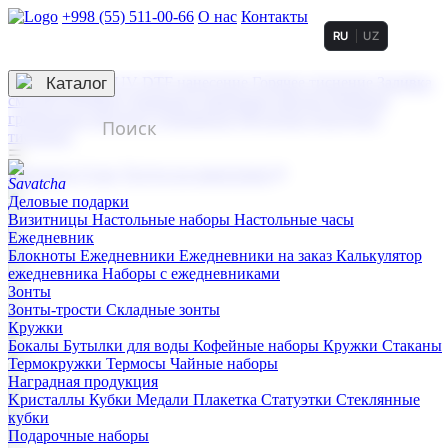
+998 (55) 511-00-66
О нас
Контакты
RU
UZ
Услуги по нанесению
3D гравировка
Каталог
UV DTF нанесение
Горячее тиснение
Заливка
смолой (Doming)
Лазерная гравировка мягкая
Лазерная
гравировка твердая
Сублимация
УФ-печать
Холодное
тиснение
☰
Контакты
О нас
Услуги по нанесению
Деловые подарки
Визитницы
Настольные наборы
Настольные часы
Ежедневник
Блокноты
Ежедневники
Ежедневники на заказ
Калькулятор
ежедневника
Наборы с ежедневниками
Зонты
Зонты-трости
Складные зонты
Кружки
Бокалы
Бутылки для воды
Кофейные наборы
Кружки
Стаканы
Термокружки
Термосы
Чайные наборы
Наградная продукция
Kристаллы
Кубки
Медали
Плакетка
Статуэтки
Стеклянные
кубки
Подарочные наборы