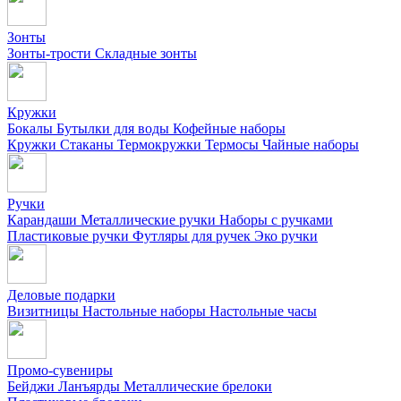
Зонты
Зонты-трости
Складные зонты
Кружки
Бокалы
Бутылки для воды
Кофейные наборы
Кружки
Стаканы
Термокружки
Термосы
Чайные наборы
Ручки
Карандаши
Металлические ручки
Наборы с ручками
Пластиковые ручки
Футляры для ручек
Эко ручки
Деловые подарки
Визитницы
Настольные наборы
Настольные часы
Промо-сувениры
Бейджи
Ланъярды
Металлические брелоки