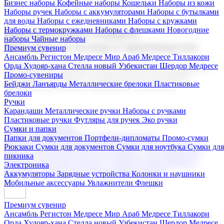
Бизнес наборы
Кофейные наборы
Кошельки
Наборы из кожи
Наборы ручек
Наборы с аккумуляторами
Наборы с бутылками
для воды
Наборы с ежедневниками
Наборы с кружками
Наборы с термокружками
Наборы с флешками
Новогодние
Корпоративные подарки
наборы
Чайные наборы
Поставка со склада и производство
Премиум сувенир
Ансамбль Регистон
Медресе Мир Араб
Медресе Тиллакори
Орда Худояр-хана
Стелла новый Узбекистан
Шердор Медресе
Мы предлагаем широкий выбор корпоративных подарков и
Промо-сувениры
сувениров с логотипом. В нашем каталоге вы найдете
Бейджи
Ланъярды
Металлические брелоки
Пластиковые
продукцию для бизнеса, мероприятия и клиентов.
брелоки
Ручки
Карандаши
Металлические ручки
Наборы с ручками
Пластиковые ручки
Футляры для ручек
Эко ручки
Подарочные наборы
Сумки и папки
Бизнес наборы
Кофейные наборы
Кошельки
Папки для документов
Портфели-дипломаты
Промо-сумки
Наборы из кожи
Наборы ручек
Наборы с аккумуляторами
Рюкзаки
Сумки для документов
Сумки для ноутбука
Сумки для
Наборы с бутылками для воды
Наборы с ежедневниками
пикника
Наборы с кружками
Наборы с термокружками
Наборы с
Электроника
флешками
Новогодние наборы
Чайные наборы
Аккумуляторы
Зарядные устройства
Колонки и наушники
Мобильные аксессуары
Увлажнители
Флешки
Премиум сувенир
Ансамбль Регистон
Медресе Мир Араб
Медресе Тиллакори
Орда Худояр-хана
Стелла новый Узбекистан
Шердор Медресе