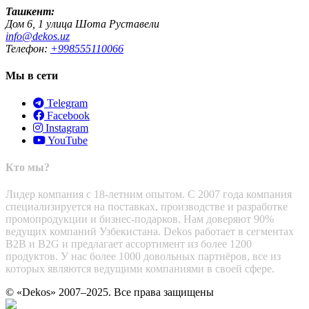
Ташкент:
Дом 6, 1 улица Шота Руставели
info@dekos.uz
Телефон:
+998555110066
Мы в сети
Telegram
Facebook
Instagram
YouTube
Кто мы?
Лидер компания с 18-летним опытом. С 2007 года компания
специализируется на поставках, производстве и разработке
промопродукции и бизнес-подарков. Нам доверяют 90%
ведущих компаний Узбекистана. Dekos работает в сегментах
B2B и B2G и предлагает ассортимент из более 1200
продуктов. У нас более 1000 довольных партнёров, все из
которых являются ведущими компаниями в своей сфере.
© «Dekos» 2007–2025. Все права защищены