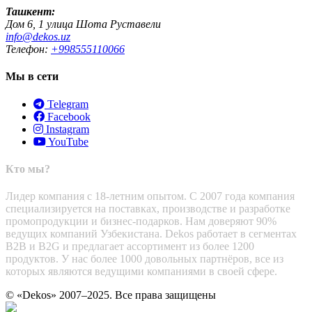
Ташкент:
Дом 6, 1 улица Шота Руставели
info@dekos.uz
Телефон:
+998555110066
Мы в сети
Telegram
Facebook
Instagram
YouTube
Кто мы?
Лидер компания с 18-летним опытом. С 2007 года компания
специализируется на поставках, производстве и разработке
промопродукции и бизнес-подарков. Нам доверяют 90%
ведущих компаний Узбекистана. Dekos работает в сегментах
B2B и B2G и предлагает ассортимент из более 1200
продуктов. У нас более 1000 довольных партнёров, все из
которых являются ведущими компаниями в своей сфере.
© «Dekos» 2007–2025. Все права защищены