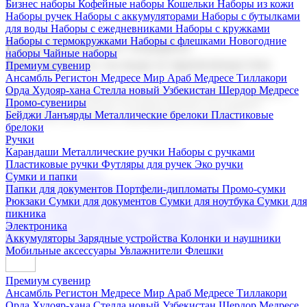
Бизнес наборы
Кофейные наборы
Кошельки
Наборы из кожи
Наборы ручек
Наборы с аккумуляторами
Наборы с бутылками
для воды
Наборы с ежедневниками
Наборы с кружками
Наборы с термокружками
Наборы с флешками
Новогодние
Корпоративные подарки
наборы
Чайные наборы
Поставка со склада и производство
Премиум сувенир
Ансамбль Регистон
Медресе Мир Араб
Медресе Тиллакори
Орда Худояр-хана
Стелла новый Узбекистан
Шердор Медресе
Мы предлагаем широкий выбор корпоративных подарков и
Промо-сувениры
сувениров с логотипом. В нашем каталоге вы найдете
Бейджи
Ланъярды
Металлические брелоки
Пластиковые
продукцию для бизнеса, мероприятия и клиентов.
брелоки
Ручки
Карандаши
Металлические ручки
Наборы с ручками
Пластиковые ручки
Футляры для ручек
Эко ручки
Подарочные наборы
Сумки и папки
Бизнес наборы
Кофейные наборы
Кошельки
Папки для документов
Портфели-дипломаты
Промо-сумки
Наборы из кожи
Наборы ручек
Наборы с аккумуляторами
Рюкзаки
Сумки для документов
Сумки для ноутбука
Сумки для
Наборы с бутылками для воды
Наборы с ежедневниками
пикника
Наборы с кружками
Наборы с термокружками
Наборы с
Электроника
флешками
Новогодние наборы
Чайные наборы
Аккумуляторы
Зарядные устройства
Колонки и наушники
Мобильные аксессуары
Увлажнители
Флешки
Премиум сувенир
Ансамбль Регистон
Медресе Мир Араб
Медресе Тиллакори
Орда Худояр-хана
Стелла новый Узбекистан
Шердор Медресе