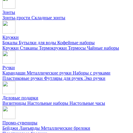
Зонты
Зонты-трости
Складные зонты
Кружки
Бокалы
Бутылки для воды
Кофейные наборы
Кружки
Стаканы
Термокружки
Термосы
Чайные наборы
Ручки
Карандаши
Металлические ручки
Наборы с ручками
Пластиковые ручки
Футляры для ручек
Эко ручки
Деловые подарки
Визитницы
Настольные наборы
Настольные часы
Промо-сувениры
Бейджи
Ланъярды
Металлические брелоки