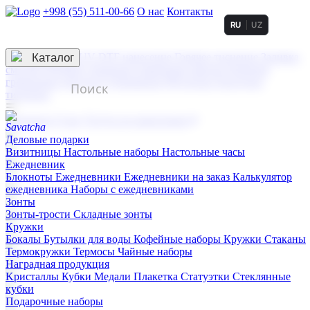
+998 (55) 511-00-66
О нас
Контакты
RU
UZ
Услуги по нанесению
3D гравировка
Каталог
UV DTF нанесение
Горячее тиснение
Заливка
смолой (Doming)
Лазерная гравировка мягкая
Лазерная
гравировка твердая
Сублимация
УФ-печать
Холодное
тиснение
☰
Контакты
О нас
Услуги по нанесению
Деловые подарки
Визитницы
Настольные наборы
Настольные часы
Ежедневник
Блокноты
Ежедневники
Ежедневники на заказ
Калькулятор
ежедневника
Наборы с ежедневниками
Зонты
Зонты-трости
Складные зонты
Кружки
Бокалы
Бутылки для воды
Кофейные наборы
Кружки
Стаканы
Термокружки
Термосы
Чайные наборы
Наградная продукция
Kристаллы
Кубки
Медали
Плакетка
Статуэтки
Стеклянные
кубки
Подарочные наборы