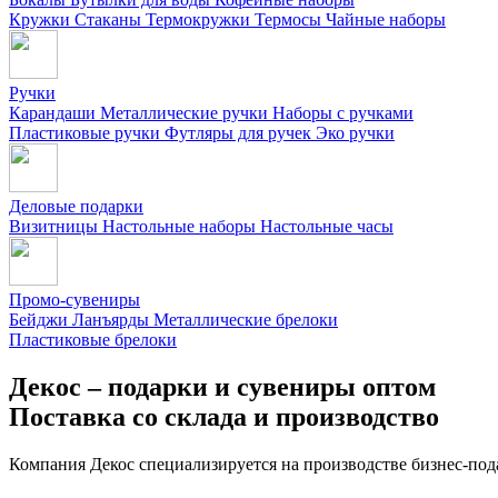
Кружки
Стаканы
Термокружки
Термосы
Чайные наборы
Ручки
Карандаши
Металлические ручки
Наборы с ручками
Пластиковые ручки
Футляры для ручек
Эко ручки
Деловые подарки
Визитницы
Настольные наборы
Настольные часы
Промо-сувениры
Бейджи
Ланъярды
Металлические брелоки
Пластиковые брелоки
Декос – подарки и сувениры оптом
Поставка со склада и производство
Компания Декос специализируется на производстве бизнес-под