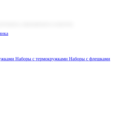
 бизнеса, мероприятия и клиентов.
ника
ружками
Наборы с термокружками
Наборы с флешками