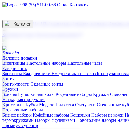
+998 (55) 511-00-66
О нас
Контакты
Услуги по нанесению
3D гравировка
Каталог
UV DTF нанесение
Горячее тиснение
Заливка с
☰
Контакты
О нас
Услуги по нанесению
Деловые подарки
Визитницы
Настольные наборы
Настольные часы
Ежедневник
Блокноты
Ежедневники
Ежедневники на заказ
Калькулятор еж
Зонты
Зонты-трости
Складные зонты
Кружки
Бокалы
Бутылки для воды
Кофейные наборы
Кружки
Стаканы
Наградная продукция
Kристаллы
Кубки
Медали
Плакетка
Статуэтки
Стеклянные ку
Подарочные наборы
Бизнес наборы
Кофейные наборы
Кошельки
Наборы из кожи
Н
термокружками
Наборы с флешками
Новогодние наборы
Чайн
Премиум сувенир