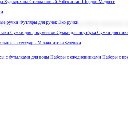
а Худояр-хана
Стелла новый Узбекистан
Шердор Медресе
ки
вые ручки
Футляры для ручек
Эко ручки
ниров с логотипом. В нашем каталоге вы найдете продукцию для
заки
Сумки для документов
Сумки для ноутбука
Сумки для пик
льные аксессуары
Увлажнители
Флешки
ры с бутылками для воды
Наборы с ежедневниками
Наборы с к