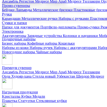
Ансамбль Регистон
Медресе Мир Араб
Медресе Тиллакори
Орд
Корпоративные подарки
Промо-сувениры
Поставка со склада и производство
Бейджи
Ланъярды
Металлические брелоки
Пластиковые брело
Ручки
Карандаши
Металлические ручки
Наборы с ручками
Пластико
Мы предлагаем широкий выбор корпоративных подарков и суве
Сумки и папки
Папки для документов
Портфели-дипломаты
Промо-сумки
Рюк
Электроника
Аккумуляторы
Зарядные устройства
Колонки и наушники
Моби
Подарочные наборы
Бизнес наборы
Кофейные наборы
Кошельки
Наборы из кожи
Наборы ручек
Наборы с аккумуляторами
Набо
Новогодние наборы
Чайные наборы
Премиум сувенир
Ансамбль Регистон
Медресе Мир Араб
Медресе Тиллакори
Орда Худояр-хана
Стелла новый Узбекистан
Шердор Медресе
Наградная продукция
Kристаллы
Кубки
Медали
Плакетка
Статуэтки
Стеклянные кубки