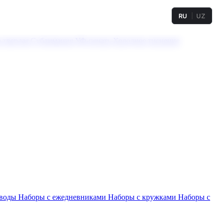
RU
UZ
а твердая
Сублимация
УФ-печать
Холодное тиснение
 воды
Наборы с ежедневниками
Наборы с кружками
Наборы с