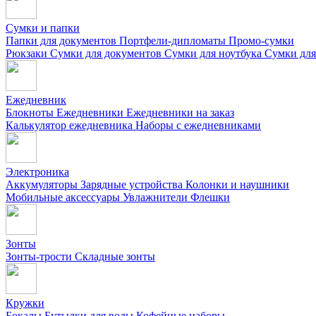
Сумки и папки
Папки для документов
Портфели-дипломаты
Промо-сумки
Рюкзаки
Сумки для документов
Сумки для ноутбука
Сумки для
Ежедневник
Блокноты
Ежедневники
Ежедневники на заказ
Калькулятор ежедневника
Наборы с ежедневниками
Электроника
Аккумуляторы
Зарядные устройства
Колонки и наушники
Мобильные аксессуары
Увлажнители
Флешки
Зонты
Зонты-трости
Складные зонты
Кружки
Бокалы
Бутылки для воды
Кофейные наборы