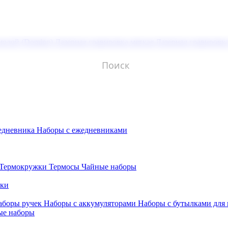
молой (Doming)
Лазерная гравировка мягкая
Лазерная гравировк
едневника
Наборы с ежедневниками
Термокружки
Термосы
Чайные наборы
бки
аборы ручек
Наборы с аккумуляторами
Наборы с бутылками для
ые наборы