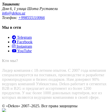
Ташкент:
Дом 6, 1 улица Шота Руставели
info@dekos.uz
Телефон:
+998555110066
Мы в сети
Telegram
Facebook
Instagram
YouTube
Кто мы?
Лидер компания с 18-летним опытом. С 2007 года компания
специализируется на поставках, производстве и разработке
промопродукции и бизнес-подарков. Нам доверяют 90%
ведущих компаний Узбекистана. Dekos работает в сегментах
B2B и B2G и предлагает ассортимент из более 1200
продуктов. У нас более 1000 довольных партнёров, все из
которых являются ведущими компаниями в своей сфере.
© «Dekos» 2007–2025. Все права защищены