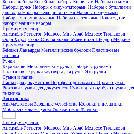
Бизнес наборы
Кофейные наборы
Кошельки
Наборы из кожи
Наборы ручек
Наборы с аккумуляторами
Наборы с бутылками
для воды
Наборы с ежедневниками
Наборы с кружками
Наборы с термокружками
Наборы с флешками
Новогодние
Корпоративные подарки
наборы
Чайные наборы
Поставка со склада и производство
Премиум сувенир
Ансамбль Регистон
Медресе Мир Араб
Медресе Тиллакори
Орда Худояр-хана
Стелла новый Узбекистан
Шердор Медресе
Мы предлагаем широкий выбор корпоративных подарков и
Промо-сувениры
сувениров с логотипом. В нашем каталоге вы найдете
Бейджи
Ланъярды
Металлические брелоки
Пластиковые
продукцию для бизнеса, мероприятия и клиентов.
брелоки
Ручки
Карандаши
Металлические ручки
Наборы с ручками
Пластиковые ручки
Футляры для ручек
Эко ручки
Подарочные наборы
Сумки и папки
Бизнес наборы
Кофейные наборы
Кошельки
Папки для документов
Портфели-дипломаты
Промо-сумки
Наборы из кожи
Наборы ручек
Наборы с аккумуляторами
Рюкзаки
Сумки для документов
Сумки для ноутбука
Сумки для
Наборы с бутылками для воды
Наборы с ежедневниками
пикника
Наборы с кружками
Наборы с термокружками
Наборы с
Электроника
флешками
Новогодние наборы
Чайные наборы
Аккумуляторы
Зарядные устройства
Колонки и наушники
Мобильные аксессуары
Увлажнители
Флешки
Премиум сувенир
Ансамбль Регистон
Медресе Мир Араб
Медресе Тиллакори
Орда Худояр-хана
Стелла новый Узбекистан
Шердор Медресе