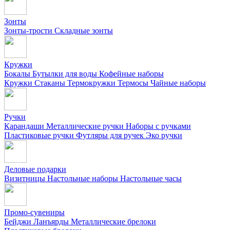
Зонты
Зонты-трости
Складные зонты
Кружки
Бокалы
Бутылки для воды
Кофейные наборы
Кружки
Стаканы
Термокружки
Термосы
Чайные наборы
Ручки
Карандаши
Металлические ручки
Наборы с ручками
Пластиковые ручки
Футляры для ручек
Эко ручки
Деловые подарки
Визитницы
Настольные наборы
Настольные часы
Промо-сувениры
Бейджи
Ланъярды
Металлические брелоки