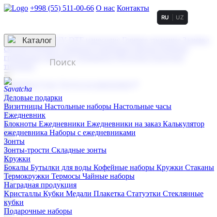
+998 (55) 511-00-66
О нас
Контакты
RU
UZ
Услуги по нанесению
3D гравировка
Каталог
UV DTF нанесение
Горячее тиснение
Заливка
смолой (Doming)
Лазерная гравировка мягкая
Лазерная
гравировка твердая
Сублимация
УФ-печать
Холодное
тиснение
☰
Контакты
О нас
Услуги по нанесению
Деловые подарки
Визитницы
Настольные наборы
Настольные часы
Ежедневник
Блокноты
Ежедневники
Ежедневники на заказ
Калькулятор
ежедневника
Наборы с ежедневниками
Зонты
Зонты-трости
Складные зонты
Кружки
Бокалы
Бутылки для воды
Кофейные наборы
Кружки
Стаканы
Термокружки
Термосы
Чайные наборы
Наградная продукция
Kристаллы
Кубки
Медали
Плакетка
Статуэтки
Стеклянные
кубки
Подарочные наборы