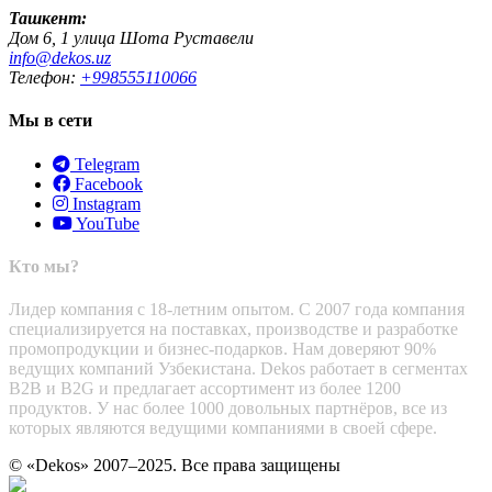
Ташкент:
Дом 6, 1 улица Шота Руставели
info@dekos.uz
Телефон:
+998555110066
Мы в сети
Telegram
Facebook
Instagram
YouTube
Кто мы?
Лидер компания с 18-летним опытом. С 2007 года компания
специализируется на поставках, производстве и разработке
промопродукции и бизнес-подарков. Нам доверяют 90%
ведущих компаний Узбекистана. Dekos работает в сегментах
B2B и B2G и предлагает ассортимент из более 1200
продуктов. У нас более 1000 довольных партнёров, все из
которых являются ведущими компаниями в своей сфере.
© «Dekos» 2007–2025. Все права защищены