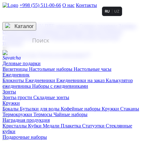
+998 (55) 511-00-66
О нас
Контакты
RU
UZ
Услуги по нанесению
3D гравировка
Каталог
UV DTF нанесение
Горячее тиснение
Заливка
смолой (Doming)
Лазерная гравировка мягкая
Лазерная
гравировка твердая
Сублимация
УФ-печать
Холодное
тиснение
☰
Контакты
О нас
Услуги по нанесению
Деловые подарки
Визитницы
Настольные наборы
Настольные часы
Ежедневник
Блокноты
Ежедневники
Ежедневники на заказ
Калькулятор
ежедневника
Наборы с ежедневниками
Зонты
Зонты-трости
Складные зонты
Кружки
Бокалы
Бутылки для воды
Кофейные наборы
Кружки
Стаканы
Термокружки
Термосы
Чайные наборы
Наградная продукция
Kристаллы
Кубки
Медали
Плакетка
Статуэтки
Стеклянные
кубки
Подарочные наборы