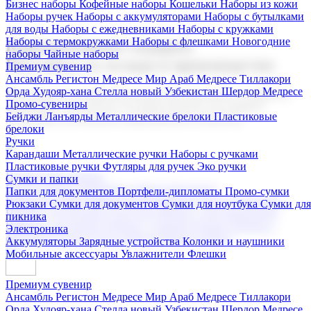
Бизнес наборы
Кофейные наборы
Кошельки
Наборы из кожи
Наборы ручек
Наборы с аккумуляторами
Наборы с бутылками
для воды
Наборы с ежедневниками
Наборы с кружками
Наборы с термокружками
Наборы с флешками
Новогодние
Корпоративные подарки
наборы
Чайные наборы
Поставка со склада и производство
Премиум сувенир
Ансамбль Регистон
Медресе Мир Араб
Медресе Тиллакори
Орда Худояр-хана
Стелла новый Узбекистан
Шердор Медресе
Мы предлагаем широкий выбор корпоративных подарков и
Промо-сувениры
сувениров с логотипом. В нашем каталоге вы найдете
Бейджи
Ланъярды
Металлические брелоки
Пластиковые
продукцию для бизнеса, мероприятия и клиентов.
брелоки
Ручки
Карандаши
Металлические ручки
Наборы с ручками
Пластиковые ручки
Футляры для ручек
Эко ручки
Подарочные наборы
Сумки и папки
Бизнес наборы
Кофейные наборы
Кошельки
Папки для документов
Портфели-дипломаты
Промо-сумки
Наборы из кожи
Наборы ручек
Наборы с аккумуляторами
Рюкзаки
Сумки для документов
Сумки для ноутбука
Сумки для
Наборы с бутылками для воды
Наборы с ежедневниками
пикника
Наборы с кружками
Наборы с термокружками
Наборы с
Электроника
флешками
Новогодние наборы
Чайные наборы
Аккумуляторы
Зарядные устройства
Колонки и наушники
Мобильные аксессуары
Увлажнители
Флешки
Премиум сувенир
Ансамбль Регистон
Медресе Мир Араб
Медресе Тиллакори
Орда Худояр-хана
Стелла новый Узбекистан
Шердор Медресе