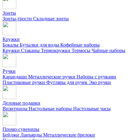
Зонты
Зонты-трости
Складные зонты
Кружки
Бокалы
Бутылки для воды
Кофейные наборы
Кружки
Стаканы
Термокружки
Термосы
Чайные наборы
Ручки
Карандаши
Металлические ручки
Наборы с ручками
Пластиковые ручки
Футляры для ручек
Эко ручки
Деловые подарки
Визитницы
Настольные наборы
Настольные часы
Промо-сувениры
Бейджи
Ланъярды
Металлические брелоки