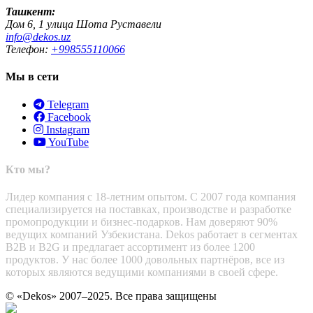
Ташкент:
Дом 6, 1 улица Шота Руставели
info@dekos.uz
Телефон:
+998555110066
Мы в сети
Telegram
Facebook
Instagram
YouTube
Кто мы?
Лидер компания с 18-летним опытом. С 2007 года компания
специализируется на поставках, производстве и разработке
промопродукции и бизнес-подарков. Нам доверяют 90%
ведущих компаний Узбекистана. Dekos работает в сегментах
B2B и B2G и предлагает ассортимент из более 1200
продуктов. У нас более 1000 довольных партнёров, все из
которых являются ведущими компаниями в своей сфере.
© «Dekos» 2007–2025. Все права защищены