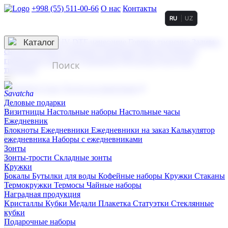
+998 (55) 511-00-66
О нас
Контакты
RU
UZ
Услуги по нанесению
3D гравировка
Каталог
UV DTF нанесение
Горячее тиснение
Заливка
смолой (Doming)
Лазерная гравировка мягкая
Лазерная
гравировка твердая
Сублимация
УФ-печать
Холодное
тиснение
☰
Контакты
О нас
Услуги по нанесению
Деловые подарки
Визитницы
Настольные наборы
Настольные часы
Ежедневник
Блокноты
Ежедневники
Ежедневники на заказ
Калькулятор
ежедневника
Наборы с ежедневниками
Зонты
Зонты-трости
Складные зонты
Кружки
Бокалы
Бутылки для воды
Кофейные наборы
Кружки
Стаканы
Термокружки
Термосы
Чайные наборы
Наградная продукция
Kристаллы
Кубки
Медали
Плакетка
Статуэтки
Стеклянные
кубки
Подарочные наборы