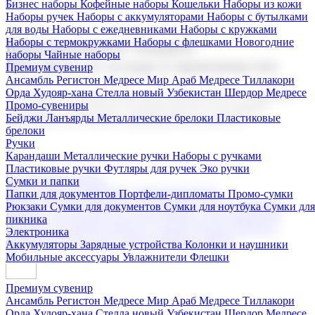
Бизнес наборы
Кофейные наборы
Кошельки
Наборы из кожи
Наборы ручек
Наборы с аккумуляторами
Наборы с бутылками
для воды
Наборы с ежедневниками
Наборы с кружками
Наборы с термокружками
Наборы с флешками
Новогодние
Корпоративные подарки
наборы
Чайные наборы
Поставка со склада и производство
Премиум сувенир
Ансамбль Регистон
Медресе Мир Араб
Медресе Тиллакори
Орда Худояр-хана
Стелла новый Узбекистан
Шердор Медресе
Мы предлагаем широкий выбор корпоративных подарков и
Промо-сувениры
сувениров с логотипом. В нашем каталоге вы найдете
Бейджи
Ланъярды
Металлические брелоки
Пластиковые
продукцию для бизнеса, мероприятия и клиентов.
брелоки
Ручки
Карандаши
Металлические ручки
Наборы с ручками
Пластиковые ручки
Футляры для ручек
Эко ручки
Подарочные наборы
Сумки и папки
Бизнес наборы
Кофейные наборы
Кошельки
Папки для документов
Портфели-дипломаты
Промо-сумки
Наборы из кожи
Наборы ручек
Наборы с аккумуляторами
Рюкзаки
Сумки для документов
Сумки для ноутбука
Сумки для
Наборы с бутылками для воды
Наборы с ежедневниками
пикника
Наборы с кружками
Наборы с термокружками
Наборы с
Электроника
флешками
Новогодние наборы
Чайные наборы
Аккумуляторы
Зарядные устройства
Колонки и наушники
Мобильные аксессуары
Увлажнители
Флешки
Премиум сувенир
Ансамбль Регистон
Медресе Мир Араб
Медресе Тиллакори
Орда Худояр-хана
Стелла новый Узбекистан
Шердор Медресе