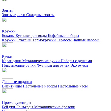
Зонты
Зонты-трости
Складные зонты
Кружки
Бокалы
Бутылки для воды
Кофейные наборы
Кружки
Стаканы
Термокружки
Термосы
Чайные наборы
Ручки
Карандаши
Металлические ручки
Наборы с ручками
Пластиковые ручки
Футляры для ручек
Эко ручки
Деловые подарки
Визитницы
Настольные наборы
Настольные часы
Промо-сувениры
Бейджи
Ланъярды
Металлические брелоки