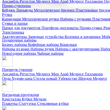
Ансамбль Регистон
Медресе Мир Араб
Медресе Тиллакори
Орд
Корпоративные подарки
Промо-сувениры
Поставка со склада и производство
Бейджи
Ланъярды
Металлические брелоки
Пластиковые брело
Ручки
Карандаши
Металлические ручки
Наборы с ручками
Пластико
Мы предлагаем широкий выбор корпоративных подарков и суве
Сумки и папки
Папки для документов
Портфели-дипломаты
Промо-сумки
Рюк
Электроника
Аккумуляторы
Зарядные устройства
Колонки и наушники
Моби
Подарочные наборы
Бизнес наборы
Кофейные наборы
Кошельки
Наборы из кожи
Наборы ручек
Наборы с аккумуляторами
Набо
Новогодние наборы
Чайные наборы
Премиум сувенир
Ансамбль Регистон
Медресе Мир Араб
Медресе Тиллакори
Орда Худояр-хана
Стелла новый Узбекистан
Шердор Медресе
Наградная продукция
Kристаллы
Кубки
Медали
Плакетка
Статуэтки
Стеклянные кубки