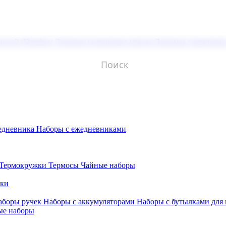
молой (Doming)
Лазерная гравировка мягкая
Лазерная гравировк
едневника
Наборы с ежедневниками
Термокружки
Термосы
Чайные наборы
бки
аборы ручек
Наборы с аккумуляторами
Наборы с бутылками для
ые наборы