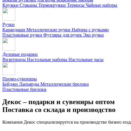
Кружки
Стаканы
Термокружки
Термосы
Чайные наборы
Ручки
Карандаши
Металлические ручки
Наборы с ручками
Пластиковые ручки
Футляры для ручек
Эко ручки
Деловые подарки
Визитницы
Настольные наборы
Настольные часы
Промо-сувениры
Бейджи
Ланъярды
Металлические брелоки
Пластиковые брелоки
Декос – подарки и сувениры оптом
Поставка со склада и производство
Компания Декос специализируется на производстве бизнес-под