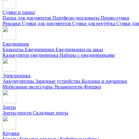
Сумки и папки
Папки для документов
Портфели-дипломаты
Промо-сумки
Рюкзаки
Сумки для документов
Сумки для ноутбука
Сумки для
Ежедневник
Блокноты
Ежедневники
Ежедневники на заказ
Калькулятор ежедневника
Наборы с ежедневниками
Электроника
Аккумуляторы
Зарядные устройства
Колонки и наушники
Мобильные аксессуары
Увлажнители
Флешки
Зонты
Зонты-трости
Складные зонты
Кружки
Бокалы
Бутылки для воды
Кофейные наборы