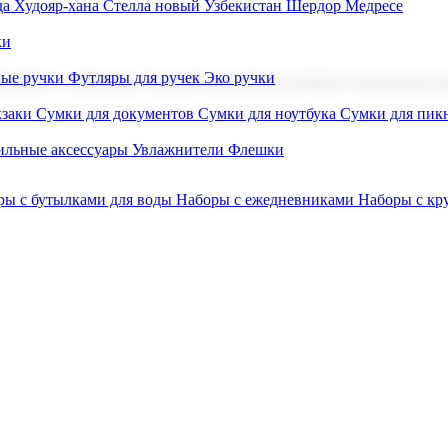
а Худояр-хана
Стелла новый Узбекистан
Шердор Медресе
ки
вые ручки
Футляры для ручек
Эко ручки
ниров с логотипом. В нашем каталоге вы найдете продукцию для
заки
Сумки для документов
Сумки для ноутбука
Сумки для пик
льные аксессуары
Увлажнители
Флешки
ры с бутылками для воды
Наборы с ежедневниками
Наборы с к