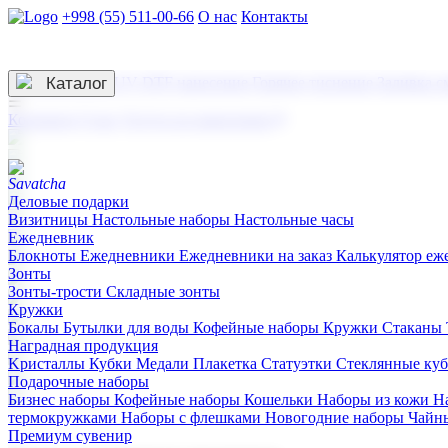
+998 (55) 511-00-66
О нас
Контакты
Услуги по нанесению
3D гравировка
Каталог
UV DTF нанесение
Горячее тиснение
Заливка с
☰
Контакты
О нас
Услуги по нанесению
Деловые подарки
Визитницы
Настольные наборы
Настольные часы
Ежедневник
Блокноты
Ежедневники
Ежедневники на заказ
Калькулятор еж
Зонты
Зонты-трости
Складные зонты
Кружки
Бокалы
Бутылки для воды
Кофейные наборы
Кружки
Стаканы
Наградная продукция
Kристаллы
Кубки
Медали
Плакетка
Статуэтки
Стеклянные ку
Подарочные наборы
Бизнес наборы
Кофейные наборы
Кошельки
Наборы из кожи
Н
термокружками
Наборы с флешками
Новогодние наборы
Чайн
Премиум сувенир