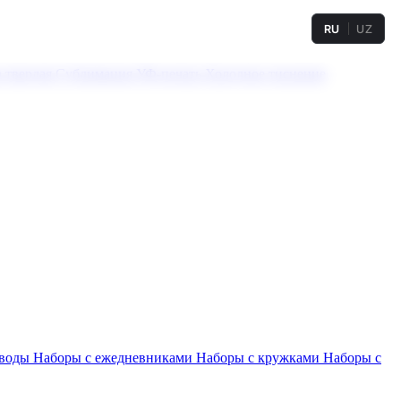
RU
UZ
а твердая
Сублимация
УФ-печать
Холодное тиснение
 воды
Наборы с ежедневниками
Наборы с кружками
Наборы с