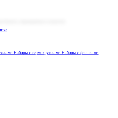
 бизнеса, мероприятия и клиентов.
ника
ружками
Наборы с термокружками
Наборы с флешками