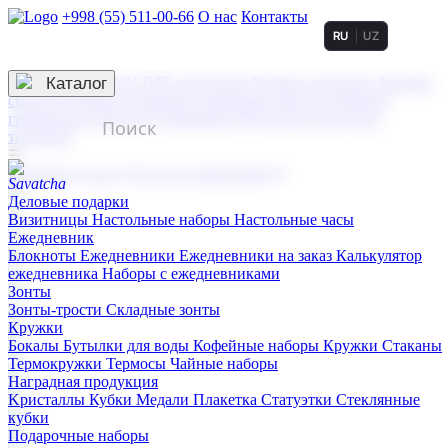
+998 (55) 511-00-66
О нас
Контакты
RU
UZ
Услуги по нанесению
3D гравировка
Каталог
UV DTF нанесение
Горячее тиснение
Заливка
смолой (Doming)
Лазерная гравировка мягкая
Лазерная
гравировка твердая
Сублимация
УФ-печать
Холодное
тиснение
☰
Контакты
О нас
Услуги по нанесению
Деловые подарки
Визитницы
Настольные наборы
Настольные часы
Ежедневник
Блокноты
Ежедневники
Ежедневники на заказ
Калькулятор
ежедневника
Наборы с ежедневниками
Зонты
Зонты-трости
Складные зонты
Кружки
Бокалы
Бутылки для воды
Кофейные наборы
Кружки
Стаканы
Термокружки
Термосы
Чайные наборы
Наградная продукция
Kристаллы
Кубки
Медали
Плакетка
Статуэтки
Стеклянные
кубки
Подарочные наборы