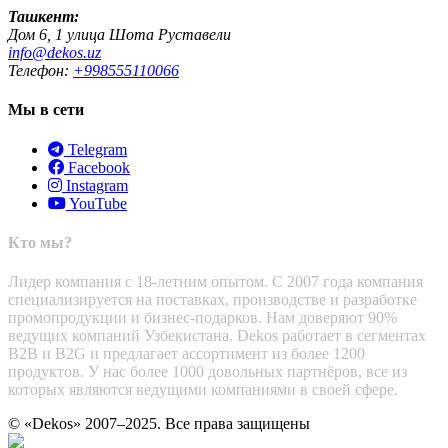
Ташкент:
Дом 6, 1 улица Шота Руставели
info@dekos.uz
Телефон:
+998555110066
Мы в сети
Telegram
Facebook
Instagram
YouTube
Кто мы?
Лидер компания с 18-летним опытом. С 2007 года компания
специализируется на поставках, производстве и разработке
промопродукции и бизнес-подарков. Нам доверяют 90%
ведущих компаний Узбекистана. Dekos работает в сегментах
B2B и B2G и предлагает ассортимент из более 1200
продуктов. У нас более 1000 довольных партнёров, все из
которых являются ведущими компаниями в своей сфере.
© «Dekos» 2007–2025. Все права защищены