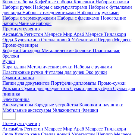
Бизнес наборы
Кофейные наборы
Кошельки
Наборы из кожи
Наборы ручек
Наборы с аккумуляторами
Наборы с бутылками
для воды
Наборы с ежедневниками
Наборы с кружками
Наборы с термокружками
Наборы с флешками
Новогодние
Корпоративные подарки
наборы
Чайные наборы
Поставка со склада и производство
Премиум сувенир
Ансамбль Регистон
Медресе Мир Араб
Медресе Тиллакори
Орда Худояр-хана
Стелла новый Узбекистан
Шердор Медресе
Мы предлагаем широкий выбор корпоративных подарков и
Промо-сувениры
сувениров с логотипом. В нашем каталоге вы найдете
Бейджи
Ланъярды
Металлические брелоки
Пластиковые
продукцию для бизнеса, мероприятия и клиентов.
брелоки
Ручки
Карандаши
Металлические ручки
Наборы с ручками
Пластиковые ручки
Футляры для ручек
Эко ручки
Подарочные наборы
Сумки и папки
Бизнес наборы
Кофейные наборы
Кошельки
Папки для документов
Портфели-дипломаты
Промо-сумки
Наборы из кожи
Наборы ручек
Наборы с аккумуляторами
Рюкзаки
Сумки для документов
Сумки для ноутбука
Сумки для
Наборы с бутылками для воды
Наборы с ежедневниками
пикника
Наборы с кружками
Наборы с термокружками
Наборы с
Электроника
флешками
Новогодние наборы
Чайные наборы
Аккумуляторы
Зарядные устройства
Колонки и наушники
Мобильные аксессуары
Увлажнители
Флешки
Премиум сувенир
Ансамбль Регистон
Медресе Мир Араб
Медресе Тиллакори
Орда Худояр-хана
Стелла новый Узбекистан
Шердор Медресе