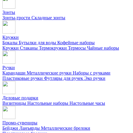
Зонты
Зонты-трости
Складные зонты
Кружки
Бокалы
Бутылки для воды
Кофейные наборы
Кружки
Стаканы
Термокружки
Термосы
Чайные наборы
Ручки
Карандаши
Металлические ручки
Наборы с ручками
Пластиковые ручки
Футляры для ручек
Эко ручки
Деловые подарки
Визитницы
Настольные наборы
Настольные часы
Промо-сувениры
Бейджи
Ланъярды
Металлические брелоки