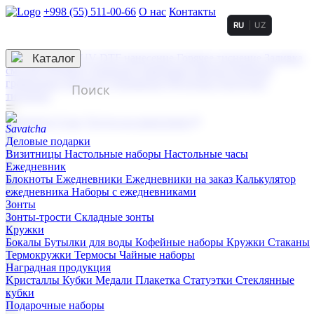
+998 (55) 511-00-66
О нас
Контакты
RU
UZ
Услуги по нанесению
3D гравировка
Каталог
UV DTF нанесение
Горячее тиснение
Заливка
смолой (Doming)
Лазерная гравировка мягкая
Лазерная
гравировка твердая
Сублимация
УФ-печать
Холодное
тиснение
☰
Контакты
О нас
Услуги по нанесению
Деловые подарки
Визитницы
Настольные наборы
Настольные часы
Ежедневник
Блокноты
Ежедневники
Ежедневники на заказ
Калькулятор
ежедневника
Наборы с ежедневниками
Зонты
Зонты-трости
Складные зонты
Кружки
Бокалы
Бутылки для воды
Кофейные наборы
Кружки
Стаканы
Термокружки
Термосы
Чайные наборы
Наградная продукция
Kристаллы
Кубки
Медали
Плакетка
Статуэтки
Стеклянные
кубки
Подарочные наборы