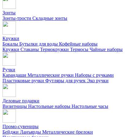
Зонты
Зонты-трости
Складные зонты
Кружки
Бокалы
Бутылки для воды
Кофейные наборы
Кружки
Стаканы
Термокружки
Термосы
Чайные наборы
Ручки
Карандаши
Металлические ручки
Наборы с ручками
Пластиковые ручки
Футляры для ручек
Эко ручки
Деловые подарки
Визитницы
Настольные наборы
Настольные часы
Промо-сувениры
Бейджи
Ланъярды
Металлические брелоки