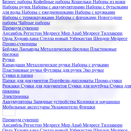
Бизнес наборы
Кофейные наборы
Кошельки
Наборы из кожи
Наборы ручек
Наборы с аккумуляторами
Наборы с бутылками
для воды
Наборы с ежедневниками
Наборы с кружками
Наборы с термокружками
Наборы с флешками
Новогодние
Корпоративные подарки
наборы
Чайные наборы
Поставка со склада и производство
Премиум сувенир
Ансамбль Регистон
Медресе Мир Араб
Медресе Тиллакори
Орда Худояр-хана
Стелла новый Узбекистан
Шердор Медресе
Мы предлагаем широкий выбор корпоративных подарков и
Промо-сувениры
сувениров с логотипом. В нашем каталоге вы найдете
Бейджи
Ланъярды
Металлические брелоки
Пластиковые
продукцию для бизнеса, мероприятия и клиентов.
брелоки
Ручки
Карандаши
Металлические ручки
Наборы с ручками
Пластиковые ручки
Футляры для ручек
Эко ручки
Подарочные наборы
Сумки и папки
Бизнес наборы
Кофейные наборы
Кошельки
Папки для документов
Портфели-дипломаты
Промо-сумки
Наборы из кожи
Наборы ручек
Наборы с аккумуляторами
Рюкзаки
Сумки для документов
Сумки для ноутбука
Сумки для
Наборы с бутылками для воды
Наборы с ежедневниками
пикника
Наборы с кружками
Наборы с термокружками
Наборы с
Электроника
флешками
Новогодние наборы
Чайные наборы
Аккумуляторы
Зарядные устройства
Колонки и наушники
Мобильные аксессуары
Увлажнители
Флешки
Премиум сувенир
Ансамбль Регистон
Медресе Мир Араб
Медресе Тиллакори
Орда Худояр-хана
Стелла новый Узбекистан
Шердор Медресе