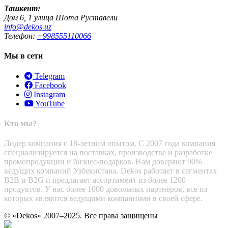
Ташкент:
Дом 6, 1 улица Шота Руставели
info@dekos.uz
Телефон:
+998555110066
Мы в сети
Telegram
Facebook
Instagram
YouTube
Кто мы?
Лидер компания с 18-летним опытом. С 2007 года компания
специализируется на поставках, производстве и разработке
промопродукции и бизнес-подарков. Нам доверяют 90%
ведущих компаний Узбекистана. Dekos работает в сегментах
B2B и B2G и предлагает ассортимент из более 1200
продуктов. У нас более 1000 довольных партнёров, все из
которых являются ведущими компаниями в своей сфере.
© «Dekos» 2007–2025. Все права защищены