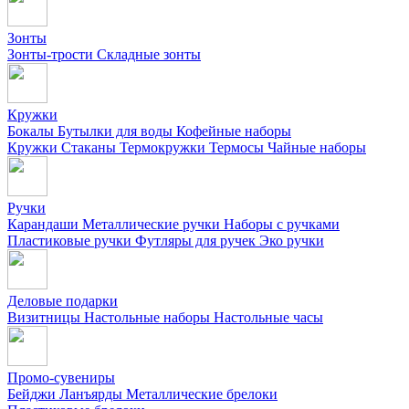
Зонты
Зонты-трости
Складные зонты
Кружки
Бокалы
Бутылки для воды
Кофейные наборы
Кружки
Стаканы
Термокружки
Термосы
Чайные наборы
Ручки
Карандаши
Металлические ручки
Наборы с ручками
Пластиковые ручки
Футляры для ручек
Эко ручки
Деловые подарки
Визитницы
Настольные наборы
Настольные часы
Промо-сувениры
Бейджи
Ланъярды
Металлические брелоки