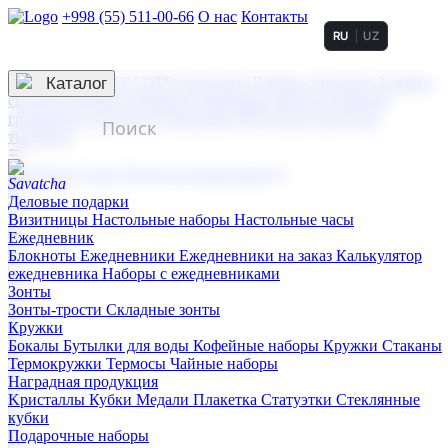
+998 (55) 511-00-66
О нас
Контакты
RU
UZ
Услуги по нанесению
3D гравировка
Каталог
UV DTF нанесение
Горячее тиснение
Заливка
смолой (Doming)
Лазерная гравировка мягкая
Лазерная
гравировка твердая
Сублимация
УФ-печать
Холодное
тиснение
☰
Контакты
О нас
Услуги по нанесению
Деловые подарки
Визитницы
Настольные наборы
Настольные часы
Ежедневник
Блокноты
Ежедневники
Ежедневники на заказ
Калькулятор
ежедневника
Наборы с ежедневниками
Зонты
Зонты-трости
Складные зонты
Кружки
Бокалы
Бутылки для воды
Кофейные наборы
Кружки
Стаканы
Термокружки
Термосы
Чайные наборы
Наградная продукция
Kристаллы
Кубки
Медали
Плакетка
Статуэтки
Стеклянные
кубки
Подарочные наборы