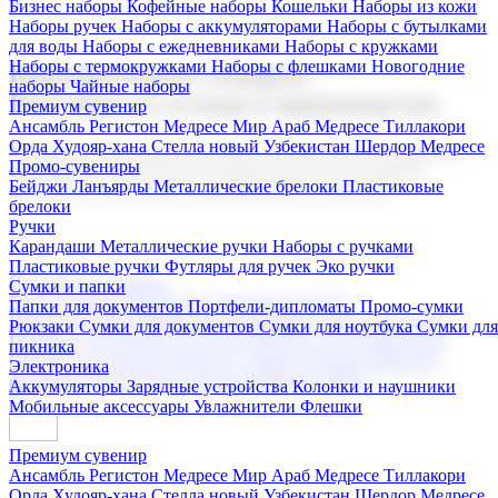
Бизнес наборы
Кофейные наборы
Кошельки
Наборы из кожи
Наборы ручек
Наборы с аккумуляторами
Наборы с бутылками
для воды
Наборы с ежедневниками
Наборы с кружками
Наборы с термокружками
Наборы с флешками
Новогодние
Корпоративные подарки
наборы
Чайные наборы
Поставка со склада и производство
Премиум сувенир
Ансамбль Регистон
Медресе Мир Араб
Медресе Тиллакори
Орда Худояр-хана
Стелла новый Узбекистан
Шердор Медресе
Мы предлагаем широкий выбор корпоративных подарков и
Промо-сувениры
сувениров с логотипом. В нашем каталоге вы найдете
Бейджи
Ланъярды
Металлические брелоки
Пластиковые
продукцию для бизнеса, мероприятия и клиентов.
брелоки
Ручки
Карандаши
Металлические ручки
Наборы с ручками
Пластиковые ручки
Футляры для ручек
Эко ручки
Подарочные наборы
Сумки и папки
Бизнес наборы
Кофейные наборы
Кошельки
Папки для документов
Портфели-дипломаты
Промо-сумки
Наборы из кожи
Наборы ручек
Наборы с аккумуляторами
Рюкзаки
Сумки для документов
Сумки для ноутбука
Сумки для
Наборы с бутылками для воды
Наборы с ежедневниками
пикника
Наборы с кружками
Наборы с термокружками
Наборы с
Электроника
флешками
Новогодние наборы
Чайные наборы
Аккумуляторы
Зарядные устройства
Колонки и наушники
Мобильные аксессуары
Увлажнители
Флешки
Премиум сувенир
Ансамбль Регистон
Медресе Мир Араб
Медресе Тиллакори
Орда Худояр-хана
Стелла новый Узбекистан
Шердор Медресе