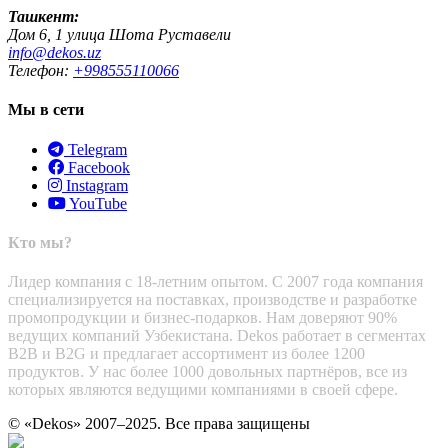
Ташкент:
Дом 6, 1 улица Шота Руставели
info@dekos.uz
Телефон:
+998555110066
Мы в сети
Telegram
Facebook
Instagram
YouTube
Кто мы?
Лидер компания с 18-летним опытом. С 2007 года компания
специализируется на поставках, производстве и разработке
промопродукции и бизнес-подарков. Нам доверяют 90%
ведущих компаний Узбекистана. Dekos работает в сегментах
B2B и B2G и предлагает ассортимент из более 1200
продуктов. У нас более 1000 довольных партнёров, все из
которых являются ведущими компаниями в своей сфере.
© «Dekos» 2007–2025. Все права защищены