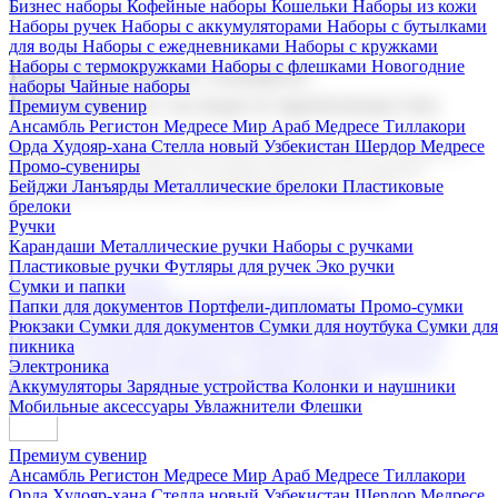
Бизнес наборы
Кофейные наборы
Кошельки
Наборы из кожи
Наборы ручек
Наборы с аккумуляторами
Наборы с бутылками
для воды
Наборы с ежедневниками
Наборы с кружками
Наборы с термокружками
Наборы с флешками
Новогодние
Корпоративные подарки
наборы
Чайные наборы
Поставка со склада и производство
Премиум сувенир
Ансамбль Регистон
Медресе Мир Араб
Медресе Тиллакори
Орда Худояр-хана
Стелла новый Узбекистан
Шердор Медресе
Мы предлагаем широкий выбор корпоративных подарков и
Промо-сувениры
сувениров с логотипом. В нашем каталоге вы найдете
Бейджи
Ланъярды
Металлические брелоки
Пластиковые
продукцию для бизнеса, мероприятия и клиентов.
брелоки
Ручки
Карандаши
Металлические ручки
Наборы с ручками
Пластиковые ручки
Футляры для ручек
Эко ручки
Подарочные наборы
Сумки и папки
Бизнес наборы
Кофейные наборы
Кошельки
Папки для документов
Портфели-дипломаты
Промо-сумки
Наборы из кожи
Наборы ручек
Наборы с аккумуляторами
Рюкзаки
Сумки для документов
Сумки для ноутбука
Сумки для
Наборы с бутылками для воды
Наборы с ежедневниками
пикника
Наборы с кружками
Наборы с термокружками
Наборы с
Электроника
флешками
Новогодние наборы
Чайные наборы
Аккумуляторы
Зарядные устройства
Колонки и наушники
Мобильные аксессуары
Увлажнители
Флешки
Премиум сувенир
Ансамбль Регистон
Медресе Мир Араб
Медресе Тиллакори
Орда Худояр-хана
Стелла новый Узбекистан
Шердор Медресе