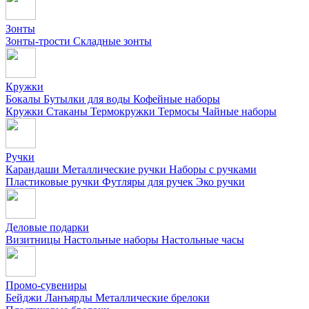
Зонты
Зонты-трости
Складные зонты
Кружки
Бокалы
Бутылки для воды
Кофейные наборы
Кружки
Стаканы
Термокружки
Термосы
Чайные наборы
Ручки
Карандаши
Металлические ручки
Наборы с ручками
Пластиковые ручки
Футляры для ручек
Эко ручки
Деловые подарки
Визитницы
Настольные наборы
Настольные часы
Промо-сувениры
Бейджи
Ланъярды
Металлические брелоки