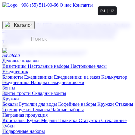
+998 (55) 511-00-66
О нас
Контакты
RU
UZ
Услуги по нанесению
3D гравировка
Каталог
UV DTF нанесение
Горячее тиснение
Заливка
смолой (Doming)
Лазерная гравировка мягкая
Лазерная
гравировка твердая
Сублимация
УФ-печать
Холодное
тиснение
☰
Контакты
О нас
Услуги по нанесению
Деловые подарки
Визитницы
Настольные наборы
Настольные часы
Ежедневник
Блокноты
Ежедневники
Ежедневники на заказ
Калькулятор
ежедневника
Наборы с ежедневниками
Зонты
Зонты-трости
Складные зонты
Кружки
Бокалы
Бутылки для воды
Кофейные наборы
Кружки
Стаканы
Термокружки
Термосы
Чайные наборы
Наградная продукция
Kристаллы
Кубки
Медали
Плакетка
Статуэтки
Стеклянные
кубки
Подарочные наборы