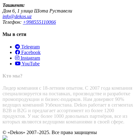
Ташкент:
Дом 6, 1 улица Шота Руставели
info@dekos.uz
Телефон:
+998555110066
Мы в сети
Telegram
Facebook
Instagram
YouTube
Кто мы?
Лидер компания с 18-летним опытом. С 2007 года компания
специализируется на поставках, производстве и разработке
промопродукции и бизнес-подарков. Нам доверяют 90%
ведущих компаний Узбекистана. Dekos работает в сегментах
B2B и B2G и предлагает ассортимент из более 1200
продуктов. У нас более 1000 довольных партнёров, все из
которых являются ведущими компаниями в своей сфере.
© «Dekos» 2007–2025. Все права защищены