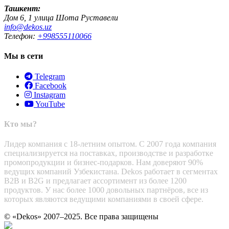
Ташкент:
Дом 6, 1 улица Шота Руставели
info@dekos.uz
Телефон:
+998555110066
Мы в сети
Telegram
Facebook
Instagram
YouTube
Кто мы?
Лидер компания с 18-летним опытом. С 2007 года компания
специализируется на поставках, производстве и разработке
промопродукции и бизнес-подарков. Нам доверяют 90%
ведущих компаний Узбекистана. Dekos работает в сегментах
B2B и B2G и предлагает ассортимент из более 1200
продуктов. У нас более 1000 довольных партнёров, все из
которых являются ведущими компаниями в своей сфере.
© «Dekos» 2007–2025. Все права защищены