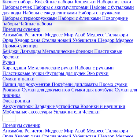
Бизнес наборы
Кофейные наборы
Кошельки
Наборы из кожи
Наборы ручек
Наборы с аккумуляторами
Наборы с бутылками
для воды
Наборы с ежедневниками
Наборы с кружками
Наборы с термокружками
Наборы с флешками
Новогодние
Корпоративные подарки
наборы
Чайные наборы
Поставка со склада и производство
Премиум сувенир
Ансамбль Регистон
Медресе Мир Араб
Медресе Тиллакори
Орда Худояр-хана
Стелла новый Узбекистан
Шердор Медресе
Мы предлагаем широкий выбор корпоративных подарков и
Промо-сувениры
сувениров с логотипом. В нашем каталоге вы найдете
Бейджи
Ланъярды
Металлические брелоки
Пластиковые
продукцию для бизнеса, мероприятия и клиентов.
брелоки
Ручки
Карандаши
Металлические ручки
Наборы с ручками
Пластиковые ручки
Футляры для ручек
Эко ручки
Подарочные наборы
Сумки и папки
Бизнес наборы
Кофейные наборы
Кошельки
Папки для документов
Портфели-дипломаты
Промо-сумки
Наборы из кожи
Наборы ручек
Наборы с аккумуляторами
Рюкзаки
Сумки для документов
Сумки для ноутбука
Сумки для
Наборы с бутылками для воды
Наборы с ежедневниками
пикника
Наборы с кружками
Наборы с термокружками
Наборы с
Электроника
флешками
Новогодние наборы
Чайные наборы
Аккумуляторы
Зарядные устройства
Колонки и наушники
Мобильные аксессуары
Увлажнители
Флешки
Премиум сувенир
Ансамбль Регистон
Медресе Мир Араб
Медресе Тиллакори
Орда Худояр-хана
Стелла новый Узбекистан
Шердор Медресе