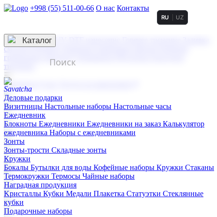
+998 (55) 511-00-66
О нас
Контакты
RU
UZ
Услуги по нанесению
3D гравировка
Каталог
UV DTF нанесение
Горячее тиснение
Заливка
смолой (Doming)
Лазерная гравировка мягкая
Лазерная
гравировка твердая
Сублимация
УФ-печать
Холодное
тиснение
☰
Контакты
О нас
Услуги по нанесению
Деловые подарки
Визитницы
Настольные наборы
Настольные часы
Ежедневник
Блокноты
Ежедневники
Ежедневники на заказ
Калькулятор
ежедневника
Наборы с ежедневниками
Зонты
Зонты-трости
Складные зонты
Кружки
Бокалы
Бутылки для воды
Кофейные наборы
Кружки
Стаканы
Термокружки
Термосы
Чайные наборы
Наградная продукция
Kристаллы
Кубки
Медали
Плакетка
Статуэтки
Стеклянные
кубки
Подарочные наборы