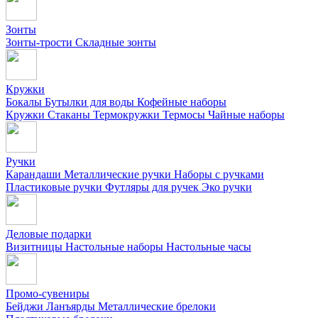
Зонты
Зонты-трости
Складные зонты
Кружки
Бокалы
Бутылки для воды
Кофейные наборы
Кружки
Стаканы
Термокружки
Термосы
Чайные наборы
Ручки
Карандаши
Металлические ручки
Наборы с ручками
Пластиковые ручки
Футляры для ручек
Эко ручки
Деловые подарки
Визитницы
Настольные наборы
Настольные часы
Промо-сувениры
Бейджи
Ланъярды
Металлические брелоки