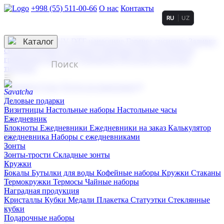
+998 (55) 511-00-66
О нас
Контакты
RU
UZ
Услуги по нанесению
3D гравировка
Каталог
UV DTF нанесение
Горячее тиснение
Заливка
смолой (Doming)
Лазерная гравировка мягкая
Лазерная
гравировка твердая
Сублимация
УФ-печать
Холодное
тиснение
☰
Контакты
О нас
Услуги по нанесению
Деловые подарки
Визитницы
Настольные наборы
Настольные часы
Ежедневник
Блокноты
Ежедневники
Ежедневники на заказ
Калькулятор
ежедневника
Наборы с ежедневниками
Зонты
Зонты-трости
Складные зонты
Кружки
Бокалы
Бутылки для воды
Кофейные наборы
Кружки
Стаканы
Термокружки
Термосы
Чайные наборы
Наградная продукция
Kристаллы
Кубки
Медали
Плакетка
Статуэтки
Стеклянные
кубки
Подарочные наборы