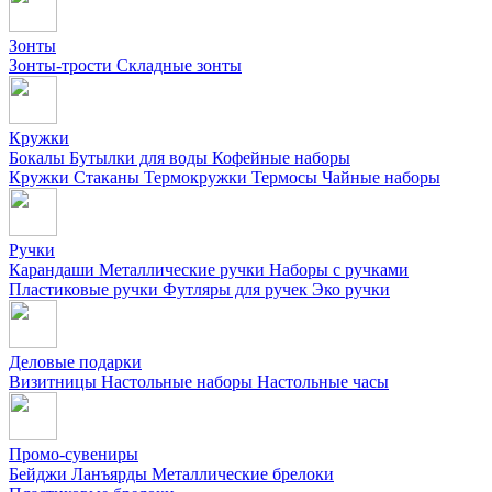
Зонты
Зонты-трости
Складные зонты
Кружки
Бокалы
Бутылки для воды
Кофейные наборы
Кружки
Стаканы
Термокружки
Термосы
Чайные наборы
Ручки
Карандаши
Металлические ручки
Наборы с ручками
Пластиковые ручки
Футляры для ручек
Эко ручки
Деловые подарки
Визитницы
Настольные наборы
Настольные часы
Промо-сувениры
Бейджи
Ланъярды
Металлические брелоки