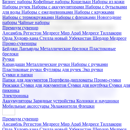
Бизнес наборы
Кофейные наборы
Кошельки
Наборы из кожи
Наборы ручек
Наборы с аккумуляторами
Наборы с бутылками
для воды
Наборы с ежедневниками
Наборы с кружками
Наборы с термокружками
Наборы с флешками
Новогодние
Корпоративные подарки
наборы
Чайные наборы
Поставка со склада и производство
Премиум сувенир
Ансамбль Регистон
Медресе Мир Араб
Медресе Тиллакори
Орда Худояр-хана
Стелла новый Узбекистан
Шердор Медресе
Мы предлагаем широкий выбор корпоративных подарков и
Промо-сувениры
сувениров с логотипом. В нашем каталоге вы найдете
Бейджи
Ланъярды
Металлические брелоки
Пластиковые
продукцию для бизнеса, мероприятия и клиентов.
брелоки
Ручки
Карандаши
Металлические ручки
Наборы с ручками
Пластиковые ручки
Футляры для ручек
Эко ручки
Подарочные наборы
Сумки и папки
Бизнес наборы
Кофейные наборы
Кошельки
Папки для документов
Портфели-дипломаты
Промо-сумки
Наборы из кожи
Наборы ручек
Наборы с аккумуляторами
Рюкзаки
Сумки для документов
Сумки для ноутбука
Сумки для
Наборы с бутылками для воды
Наборы с ежедневниками
пикника
Наборы с кружками
Наборы с термокружками
Наборы с
Электроника
флешками
Новогодние наборы
Чайные наборы
Аккумуляторы
Зарядные устройства
Колонки и наушники
Мобильные аксессуары
Увлажнители
Флешки
Премиум сувенир
Ансамбль Регистон
Медресе Мир Араб
Медресе Тиллакори
Орда Худояр-хана
Стелла новый Узбекистан
Шердор Медресе