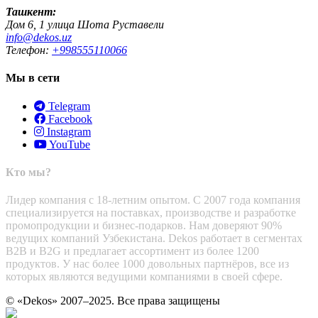
Ташкент:
Дом 6, 1 улица Шота Руставели
info@dekos.uz
Телефон:
+998555110066
Мы в сети
Telegram
Facebook
Instagram
YouTube
Кто мы?
Лидер компания с 18-летним опытом. С 2007 года компания
специализируется на поставках, производстве и разработке
промопродукции и бизнес-подарков. Нам доверяют 90%
ведущих компаний Узбекистана. Dekos работает в сегментах
B2B и B2G и предлагает ассортимент из более 1200
продуктов. У нас более 1000 довольных партнёров, все из
которых являются ведущими компаниями в своей сфере.
© «Dekos» 2007–2025. Все права защищены