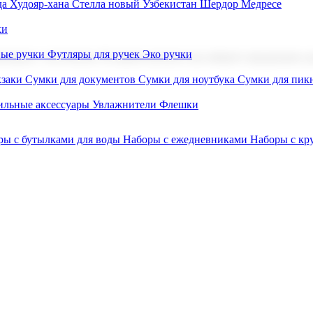
а Худояр-хана
Стелла новый Узбекистан
Шердор Медресе
ки
вые ручки
Футляры для ручек
Эко ручки
ниров с логотипом. В нашем каталоге вы найдете продукцию для
заки
Сумки для документов
Сумки для ноутбука
Сумки для пик
льные аксессуары
Увлажнители
Флешки
ры с бутылками для воды
Наборы с ежедневниками
Наборы с к