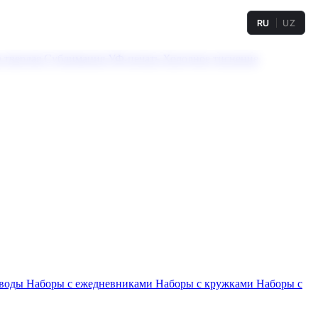
RU
UZ
а твердая
Сублимация
УФ-печать
Холодное тиснение
 воды
Наборы с ежедневниками
Наборы с кружками
Наборы с