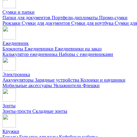
Сумки и папки
Папки для документов
Портфели-дипломаты
Промо-сумки
Рюкзаки
Сумки для документов
Сумки для ноутбука
Сумки для
Ежедневник
Блокноты
Ежедневники
Ежедневники на заказ
Калькулятор ежедневника
Наборы с ежедневниками
Электроника
Аккумуляторы
Зарядные устройства
Колонки и наушники
Мобильные аксессуары
Увлажнители
Флешки
Зонты
Зонты-трости
Складные зонты
Кружки
Бокалы
Бутылки для воды
Кофейные наборы