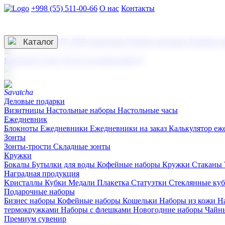
+998 (55) 511-00-66
О нас
Контакты
Услуги по нанесению
3D гравировка
Каталог
UV DTF нанесение
Горячее тиснение
Заливка с
☰
Контакты
О нас
Услуги по нанесению
Деловые подарки
Визитницы
Настольные наборы
Настольные часы
Ежедневник
Блокноты
Ежедневники
Ежедневники на заказ
Калькулятор еж
Зонты
Зонты-трости
Складные зонты
Кружки
Бокалы
Бутылки для воды
Кофейные наборы
Кружки
Стаканы
Наградная продукция
Kристаллы
Кубки
Медали
Плакетка
Статуэтки
Стеклянные ку
Подарочные наборы
Бизнес наборы
Кофейные наборы
Кошельки
Наборы из кожи
Н
термокружками
Наборы с флешками
Новогодние наборы
Чайн
Премиум сувенир