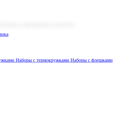
 бизнеса, мероприятия и клиентов.
ника
ружками
Наборы с термокружками
Наборы с флешками