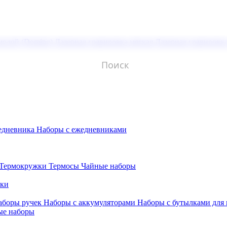
молой (Doming)
Лазерная гравировка мягкая
Лазерная гравировк
едневника
Наборы с ежедневниками
Термокружки
Термосы
Чайные наборы
бки
аборы ручек
Наборы с аккумуляторами
Наборы с бутылками для
ые наборы