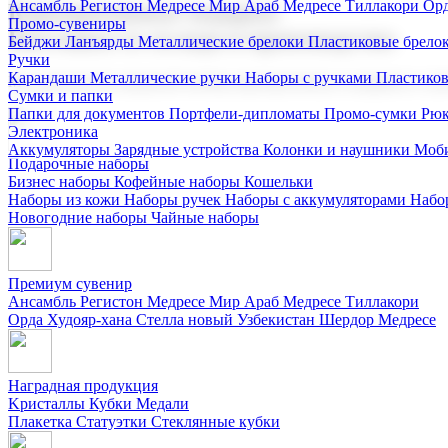
Ансамбль Регистон
Медресе Мир Араб
Медресе Тиллакори
Орд
Корпоративные подарки
Промо-сувениры
Поставка со склада и производство
Бейджи
Ланъярды
Металлические брелоки
Пластиковые брело
Ручки
Карандаши
Металлические ручки
Наборы с ручками
Пластико
Мы предлагаем широкий выбор корпоративных подарков и суве
Сумки и папки
Папки для документов
Портфели-дипломаты
Промо-сумки
Рюк
Электроника
Аккумуляторы
Зарядные устройства
Колонки и наушники
Моби
Подарочные наборы
Бизнес наборы
Кофейные наборы
Кошельки
Наборы из кожи
Наборы ручек
Наборы с аккумуляторами
Набо
Новогодние наборы
Чайные наборы
Премиум сувенир
Ансамбль Регистон
Медресе Мир Араб
Медресе Тиллакори
Орда Худояр-хана
Стелла новый Узбекистан
Шердор Медресе
Наградная продукция
Kристаллы
Кубки
Медали
Плакетка
Статуэтки
Стеклянные кубки