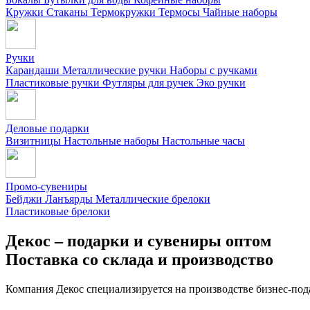
Кружки
Стаканы
Термокружки
Термосы
Чайные наборы
Ручки
Карандаши
Металлические ручки
Наборы с ручками
Пластиковые ручки
Футляры для ручек
Эко ручки
Деловые подарки
Визитницы
Настольные наборы
Настольные часы
Промо-сувениры
Бейджи
Ланъярды
Металлические брелоки
Пластиковые брелоки
Декос – подарки и сувениры оптом
Поставка со склада и производство
Компания Декос специализируется на производстве бизнес-под