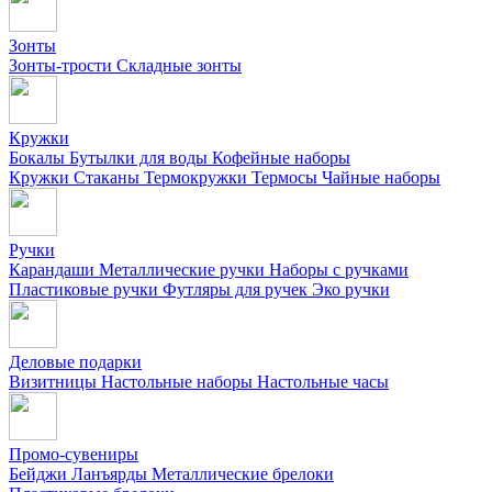
Зонты
Зонты-трости
Складные зонты
Кружки
Бокалы
Бутылки для воды
Кофейные наборы
Кружки
Стаканы
Термокружки
Термосы
Чайные наборы
Ручки
Карандаши
Металлические ручки
Наборы с ручками
Пластиковые ручки
Футляры для ручек
Эко ручки
Деловые подарки
Визитницы
Настольные наборы
Настольные часы
Промо-сувениры
Бейджи
Ланъярды
Металлические брелоки