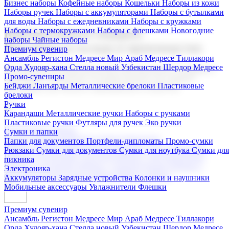
Бизнес наборы
Кофейные наборы
Кошельки
Наборы из кожи
Наборы ручек
Наборы с аккумуляторами
Наборы с бутылками
для воды
Наборы с ежедневниками
Наборы с кружками
Наборы с термокружками
Наборы с флешками
Новогодние
Корпоративные подарки
наборы
Чайные наборы
Поставка со склада и производство
Премиум сувенир
Ансамбль Регистон
Медресе Мир Араб
Медресе Тиллакори
Орда Худояр-хана
Стелла новый Узбекистан
Шердор Медресе
Мы предлагаем широкий выбор корпоративных подарков и
Промо-сувениры
сувениров с логотипом. В нашем каталоге вы найдете
Бейджи
Ланъярды
Металлические брелоки
Пластиковые
продукцию для бизнеса, мероприятия и клиентов.
брелоки
Ручки
Карандаши
Металлические ручки
Наборы с ручками
Пластиковые ручки
Футляры для ручек
Эко ручки
Подарочные наборы
Сумки и папки
Бизнес наборы
Кофейные наборы
Кошельки
Папки для документов
Портфели-дипломаты
Промо-сумки
Наборы из кожи
Наборы ручек
Наборы с аккумуляторами
Рюкзаки
Сумки для документов
Сумки для ноутбука
Сумки для
Наборы с бутылками для воды
Наборы с ежедневниками
пикника
Наборы с кружками
Наборы с термокружками
Наборы с
Электроника
флешками
Новогодние наборы
Чайные наборы
Аккумуляторы
Зарядные устройства
Колонки и наушники
Мобильные аксессуары
Увлажнители
Флешки
Премиум сувенир
Ансамбль Регистон
Медресе Мир Араб
Медресе Тиллакори
Орда Худояр-хана
Стелла новый Узбекистан
Шердор Медресе