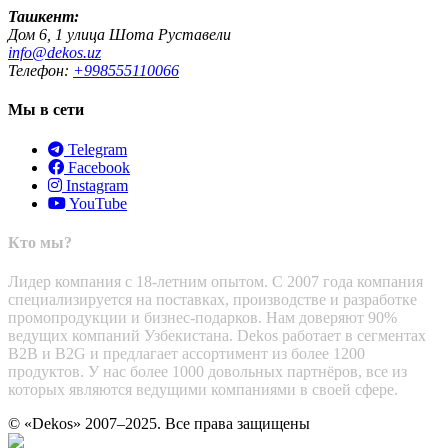
Ташкент:
Дом 6, 1 улица Шота Руставели
info@dekos.uz
Телефон:
+998555110066
Мы в сети
Telegram
Facebook
Instagram
YouTube
Кто мы?
Лидер компания с 18-летним опытом. С 2007 года компания
специализируется на поставках, производстве и разработке
промопродукции и бизнес-подарков. Нам доверяют 90%
ведущих компаний Узбекистана. Dekos работает в сегментах
B2B и B2G и предлагает ассортимент из более 1200
продуктов. У нас более 1000 довольных партнёров, все из
которых являются ведущими компаниями в своей сфере.
© «Dekos» 2007–2025. Все права защищены