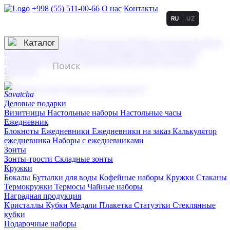
+998 (55) 511-00-66
О нас
Контакты
RU
UZ
Услуги по нанесению
3D гравировка
Каталог
UV DTF нанесение
Горячее тиснение
Заливка
смолой (Doming)
Лазерная гравировка мягкая
Лазерная
гравировка твердая
Сублимация
УФ-печать
Холодное
тиснение
☰
Контакты
О нас
Услуги по нанесению
Деловые подарки
Визитницы
Настольные наборы
Настольные часы
Ежедневник
Блокноты
Ежедневники
Ежедневники на заказ
Калькулятор
ежедневника
Наборы с ежедневниками
Зонты
Зонты-трости
Складные зонты
Кружки
Бокалы
Бутылки для воды
Кофейные наборы
Кружки
Стаканы
Термокружки
Термосы
Чайные наборы
Наградная продукция
Kристаллы
Кубки
Медали
Плакетка
Статуэтки
Стеклянные
кубки
Подарочные наборы