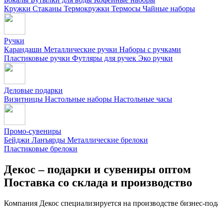
Кружки
Стаканы
Термокружки
Термосы
Чайные наборы
Ручки
Карандаши
Металлические ручки
Наборы с ручками
Пластиковые ручки
Футляры для ручек
Эко ручки
Деловые подарки
Визитницы
Настольные наборы
Настольные часы
Промо-сувениры
Бейджи
Ланъярды
Металлические брелоки
Пластиковые брелоки
Декос – подарки и сувениры оптом
Поставка со склада и производство
Компания Декос специализируется на производстве бизнес-под