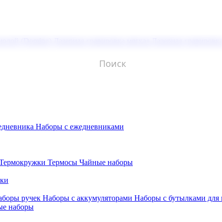
молой (Doming)
Лазерная гравировка мягкая
Лазерная гравировк
едневника
Наборы с ежедневниками
Термокружки
Термосы
Чайные наборы
бки
аборы ручек
Наборы с аккумуляторами
Наборы с бутылками для
ые наборы