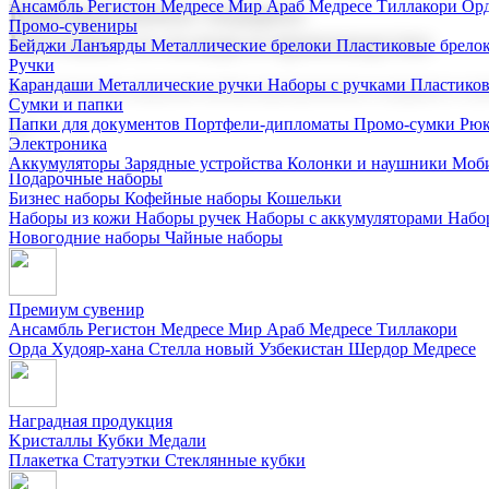
Ансамбль Регистон
Медресе Мир Араб
Медресе Тиллакори
Орд
Корпоративные подарки
Промо-сувениры
Поставка со склада и производство
Бейджи
Ланъярды
Металлические брелоки
Пластиковые брело
Ручки
Карандаши
Металлические ручки
Наборы с ручками
Пластико
Мы предлагаем широкий выбор корпоративных подарков и суве
Сумки и папки
Папки для документов
Портфели-дипломаты
Промо-сумки
Рюк
Электроника
Аккумуляторы
Зарядные устройства
Колонки и наушники
Моби
Подарочные наборы
Бизнес наборы
Кофейные наборы
Кошельки
Наборы из кожи
Наборы ручек
Наборы с аккумуляторами
Набо
Новогодние наборы
Чайные наборы
Премиум сувенир
Ансамбль Регистон
Медресе Мир Араб
Медресе Тиллакори
Орда Худояр-хана
Стелла новый Узбекистан
Шердор Медресе
Наградная продукция
Kристаллы
Кубки
Медали
Плакетка
Статуэтки
Стеклянные кубки