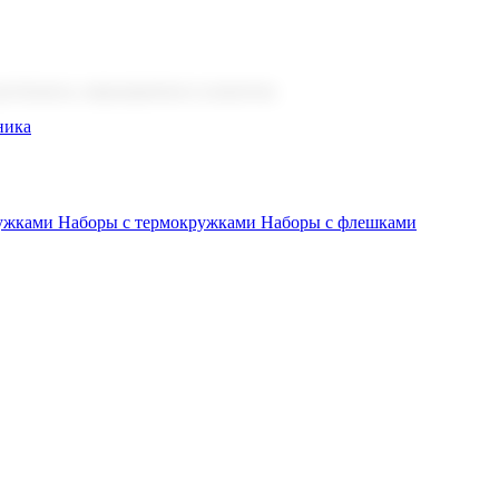
 бизнеса, мероприятия и клиентов.
ника
ружками
Наборы с термокружками
Наборы с флешками