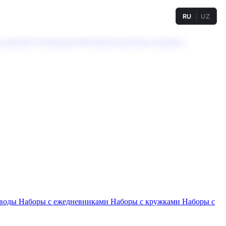
RU
UZ
а твердая
Сублимация
УФ-печать
Холодное тиснение
 воды
Наборы с ежедневниками
Наборы с кружками
Наборы с