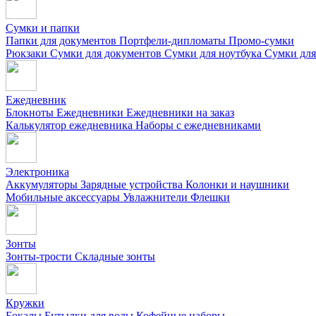
Сумки и папки
Папки для документов
Портфели-дипломаты
Промо-сумки
Рюкзаки
Сумки для документов
Сумки для ноутбука
Сумки для
Ежедневник
Блокноты
Ежедневники
Ежедневники на заказ
Калькулятор ежедневника
Наборы с ежедневниками
Электроника
Аккумуляторы
Зарядные устройства
Колонки и наушники
Мобильные аксессуары
Увлажнители
Флешки
Зонты
Зонты-трости
Складные зонты
Кружки
Бокалы
Бутылки для воды
Кофейные наборы