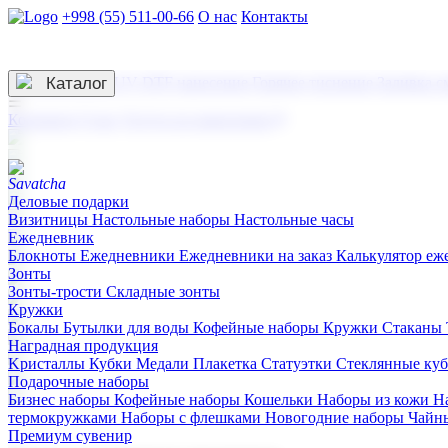
+998 (55) 511-00-66
О нас
Контакты
Услуги по нанесению
3D гравировка
Каталог
UV DTF нанесение
Горячее тиснение
Заливка с
☰
Контакты
О нас
Услуги по нанесению
Деловые подарки
Визитницы
Настольные наборы
Настольные часы
Ежедневник
Блокноты
Ежедневники
Ежедневники на заказ
Калькулятор еж
Зонты
Зонты-трости
Складные зонты
Кружки
Бокалы
Бутылки для воды
Кофейные наборы
Кружки
Стаканы
Наградная продукция
Kристаллы
Кубки
Медали
Плакетка
Статуэтки
Стеклянные ку
Подарочные наборы
Бизнес наборы
Кофейные наборы
Кошельки
Наборы из кожи
Н
термокружками
Наборы с флешками
Новогодние наборы
Чайн
Премиум сувенир