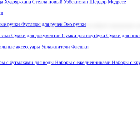
а Худояр-хана
Стелла новый Узбекистан
Шердор Медресе
ки
вые ручки
Футляры для ручек
Эко ручки
ниров с логотипом. В нашем каталоге вы найдете продукцию для
заки
Сумки для документов
Сумки для ноутбука
Сумки для пик
льные аксессуары
Увлажнители
Флешки
ры с бутылками для воды
Наборы с ежедневниками
Наборы с к