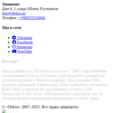
Ташкент:
Дом 6, 1 улица Шота Руставели
info@dekos.uz
Телефон:
+998555110066
Мы в сети
Telegram
Facebook
Instagram
YouTube
Кто мы?
Лидер компания с 18-летним опытом. С 2007 года компания
специализируется на поставках, производстве и разработке
промопродукции и бизнес-подарков. Нам доверяют 90%
ведущих компаний Узбекистана. Dekos работает в сегментах
B2B и B2G и предлагает ассортимент из более 1200
продуктов. У нас более 1000 довольных партнёров, все из
которых являются ведущими компаниями в своей сфере.
© «Dekos» 2007–2025. Все права защищены