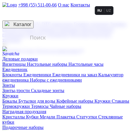
+998 (55) 511-00-66
О нас
Контакты
RU
UZ
Услуги по нанесению
3D гравировка
Каталог
UV DTF нанесение
Горячее тиснение
Заливка
смолой (Doming)
Лазерная гравировка мягкая
Лазерная
гравировка твердая
Сублимация
УФ-печать
Холодное
тиснение
☰
Контакты
О нас
Услуги по нанесению
Деловые подарки
Визитницы
Настольные наборы
Настольные часы
Ежедневник
Блокноты
Ежедневники
Ежедневники на заказ
Калькулятор
ежедневника
Наборы с ежедневниками
Зонты
Зонты-трости
Складные зонты
Кружки
Бокалы
Бутылки для воды
Кофейные наборы
Кружки
Стаканы
Термокружки
Термосы
Чайные наборы
Наградная продукция
Kристаллы
Кубки
Медали
Плакетка
Статуэтки
Стеклянные
кубки
Подарочные наборы