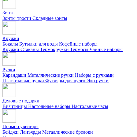
Зонты
Зонты-трости
Складные зонты
Кружки
Бокалы
Бутылки для воды
Кофейные наборы
Кружки
Стаканы
Термокружки
Термосы
Чайные наборы
Ручки
Карандаши
Металлические ручки
Наборы с ручками
Пластиковые ручки
Футляры для ручек
Эко ручки
Деловые подарки
Визитницы
Настольные наборы
Настольные часы
Промо-сувениры
Бейджи
Ланъярды
Металлические брелоки