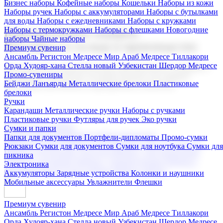
Бизнес наборы
Кофейные наборы
Кошельки
Наборы из кожи
Наборы ручек
Наборы с аккумуляторами
Наборы с бутылками
для воды
Наборы с ежедневниками
Наборы с кружками
Наборы с термокружками
Наборы с флешками
Новогодние
Корпоративные подарки
наборы
Чайные наборы
Поставка со склада и производство
Премиум сувенир
Ансамбль Регистон
Медресе Мир Араб
Медресе Тиллакори
Орда Худояр-хана
Стелла новый Узбекистан
Шердор Медресе
Мы предлагаем широкий выбор корпоративных подарков и
Промо-сувениры
сувениров с логотипом. В нашем каталоге вы найдете
Бейджи
Ланъярды
Металлические брелоки
Пластиковые
продукцию для бизнеса, мероприятия и клиентов.
брелоки
Ручки
Карандаши
Металлические ручки
Наборы с ручками
Пластиковые ручки
Футляры для ручек
Эко ручки
Подарочные наборы
Сумки и папки
Бизнес наборы
Кофейные наборы
Кошельки
Папки для документов
Портфели-дипломаты
Промо-сумки
Наборы из кожи
Наборы ручек
Наборы с аккумуляторами
Рюкзаки
Сумки для документов
Сумки для ноутбука
Сумки для
Наборы с бутылками для воды
Наборы с ежедневниками
пикника
Наборы с кружками
Наборы с термокружками
Наборы с
Электроника
флешками
Новогодние наборы
Чайные наборы
Аккумуляторы
Зарядные устройства
Колонки и наушники
Мобильные аксессуары
Увлажнители
Флешки
Премиум сувенир
Ансамбль Регистон
Медресе Мир Араб
Медресе Тиллакори
Орда Худояр-хана
Стелла новый Узбекистан
Шердор Медресе