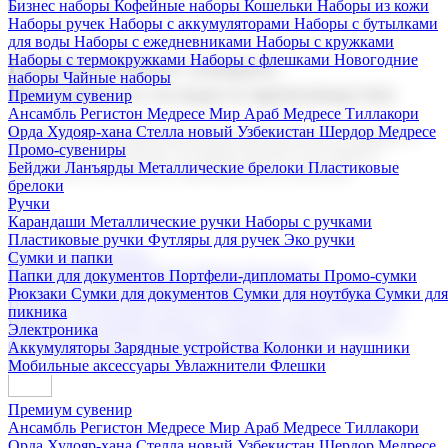
Бизнес наборы
Кофейные наборы
Кошельки
Наборы из кожи
Наборы ручек
Наборы с аккумуляторами
Наборы с бутылками
для воды
Наборы с ежедневниками
Наборы с кружками
Наборы с термокружками
Наборы с флешками
Новогодние
Корпоративные подарки
наборы
Чайные наборы
Поставка со склада и производство
Премиум сувенир
Ансамбль Регистон
Медресе Мир Араб
Медресе Тиллакори
Орда Худояр-хана
Стелла новый Узбекистан
Шердор Медресе
Мы предлагаем широкий выбор корпоративных подарков и
Промо-сувениры
сувениров с логотипом. В нашем каталоге вы найдете
Бейджи
Ланъярды
Металлические брелоки
Пластиковые
продукцию для бизнеса, мероприятия и клиентов.
брелоки
Ручки
Карандаши
Металлические ручки
Наборы с ручками
Пластиковые ручки
Футляры для ручек
Эко ручки
Подарочные наборы
Сумки и папки
Бизнес наборы
Кофейные наборы
Кошельки
Папки для документов
Портфели-дипломаты
Промо-сумки
Наборы из кожи
Наборы ручек
Наборы с аккумуляторами
Рюкзаки
Сумки для документов
Сумки для ноутбука
Сумки для
Наборы с бутылками для воды
Наборы с ежедневниками
пикника
Наборы с кружками
Наборы с термокружками
Наборы с
Электроника
флешками
Новогодние наборы
Чайные наборы
Аккумуляторы
Зарядные устройства
Колонки и наушники
Мобильные аксессуары
Увлажнители
Флешки
Премиум сувенир
Ансамбль Регистон
Медресе Мир Араб
Медресе Тиллакори
Орда Худояр-хана
Стелла новый Узбекистан
Шердор Медресе