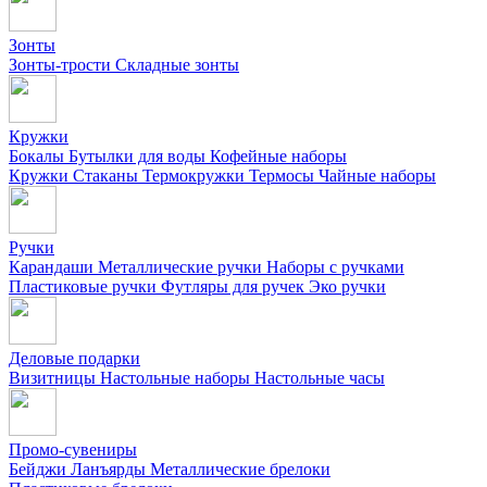
Зонты
Зонты-трости
Складные зонты
Кружки
Бокалы
Бутылки для воды
Кофейные наборы
Кружки
Стаканы
Термокружки
Термосы
Чайные наборы
Ручки
Карандаши
Металлические ручки
Наборы с ручками
Пластиковые ручки
Футляры для ручек
Эко ручки
Деловые подарки
Визитницы
Настольные наборы
Настольные часы
Промо-сувениры
Бейджи
Ланъярды
Металлические брелоки