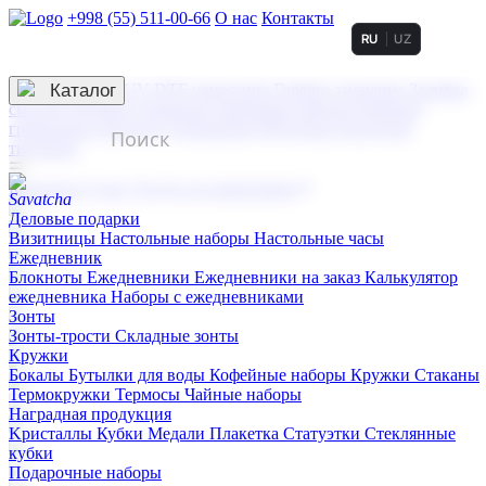
+998 (55) 511-00-66
О нас
Контакты
RU
UZ
Услуги по нанесению
3D гравировка
Каталог
UV DTF нанесение
Горячее тиснение
Заливка
смолой (Doming)
Лазерная гравировка мягкая
Лазерная
гравировка твердая
Сублимация
УФ-печать
Холодное
тиснение
☰
Контакты
О нас
Услуги по нанесению
Деловые подарки
Визитницы
Настольные наборы
Настольные часы
Ежедневник
Блокноты
Ежедневники
Ежедневники на заказ
Калькулятор
ежедневника
Наборы с ежедневниками
Зонты
Зонты-трости
Складные зонты
Кружки
Бокалы
Бутылки для воды
Кофейные наборы
Кружки
Стаканы
Термокружки
Термосы
Чайные наборы
Наградная продукция
Kристаллы
Кубки
Медали
Плакетка
Статуэтки
Стеклянные
кубки
Подарочные наборы