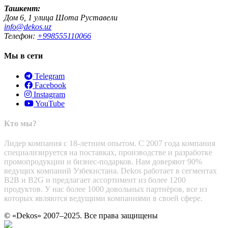
Ташкент:
Дом 6, 1 улица Шота Руставели
info@dekos.uz
Телефон:
+998555110066
Мы в сети
Telegram
Facebook
Instagram
YouTube
Кто мы?
Лидер компания с 18-летним опытом. С 2007 года компания
специализируется на поставках, производстве и разработке
промопродукции и бизнес-подарков. Нам доверяют 90%
ведущих компаний Узбекистана. Dekos работает в сегментах
B2B и B2G и предлагает ассортимент из более 1200
продуктов. У нас более 1000 довольных партнёров, все из
которых являются ведущими компаниями в своей сфере.
© «Dekos» 2007–2025. Все права защищены