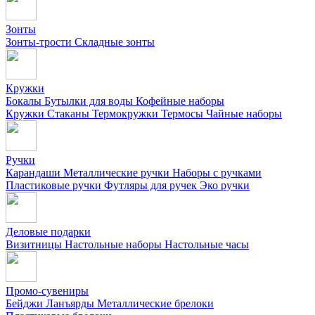
Зонты
Зонты-трости
Складные зонты
Кружки
Бокалы
Бутылки для воды
Кофейные наборы
Кружки
Стаканы
Термокружки
Термосы
Чайные наборы
Ручки
Карандаши
Металлические ручки
Наборы с ручками
Пластиковые ручки
Футляры для ручек
Эко ручки
Деловые подарки
Визитницы
Настольные наборы
Настольные часы
Промо-сувениры
Бейджи
Ланъярды
Металлические брелоки