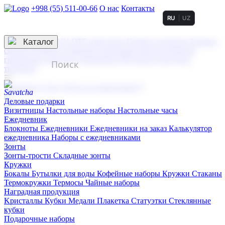
+998 (55) 511-00-66
О нас
Контакты
RU
UZ
Услуги по нанесению
3D гравировка
Каталог
UV DTF нанесение
Горячее тиснение
Заливка
смолой (Doming)
Лазерная гравировка мягкая
Лазерная
гравировка твердая
Сублимация
УФ-печать
Холодное
тиснение
☰
Контакты
О нас
Услуги по нанесению
Деловые подарки
Визитницы
Настольные наборы
Настольные часы
Ежедневник
Блокноты
Ежедневники
Ежедневники на заказ
Калькулятор
ежедневника
Наборы с ежедневниками
Зонты
Зонты-трости
Складные зонты
Кружки
Бокалы
Бутылки для воды
Кофейные наборы
Кружки
Стаканы
Термокружки
Термосы
Чайные наборы
Наградная продукция
Kристаллы
Кубки
Медали
Плакетка
Статуэтки
Стеклянные
кубки
Подарочные наборы