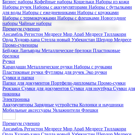
Бизнес наборы
Кофейные наборы
Кошельки
Наборы из кожи
Наборы ручек
Наборы с аккумуляторами
Наборы с бутылками
для воды
Наборы с ежедневниками
Наборы с кружками
Наборы с термокружками
Наборы с флешками
Новогодние
Корпоративные подарки
наборы
Чайные наборы
Поставка со склада и производство
Премиум сувенир
Ансамбль Регистон
Медресе Мир Араб
Медресе Тиллакори
Орда Худояр-хана
Стелла новый Узбекистан
Шердор Медресе
Мы предлагаем широкий выбор корпоративных подарков и
Промо-сувениры
сувениров с логотипом. В нашем каталоге вы найдете
Бейджи
Ланъярды
Металлические брелоки
Пластиковые
продукцию для бизнеса, мероприятия и клиентов.
брелоки
Ручки
Карандаши
Металлические ручки
Наборы с ручками
Пластиковые ручки
Футляры для ручек
Эко ручки
Подарочные наборы
Сумки и папки
Бизнес наборы
Кофейные наборы
Кошельки
Папки для документов
Портфели-дипломаты
Промо-сумки
Наборы из кожи
Наборы ручек
Наборы с аккумуляторами
Рюкзаки
Сумки для документов
Сумки для ноутбука
Сумки для
Наборы с бутылками для воды
Наборы с ежедневниками
пикника
Наборы с кружками
Наборы с термокружками
Наборы с
Электроника
флешками
Новогодние наборы
Чайные наборы
Аккумуляторы
Зарядные устройства
Колонки и наушники
Мобильные аксессуары
Увлажнители
Флешки
Премиум сувенир
Ансамбль Регистон
Медресе Мир Араб
Медресе Тиллакори
Орда Худояр-хана
Стелла новый Узбекистан
Шердор Медресе