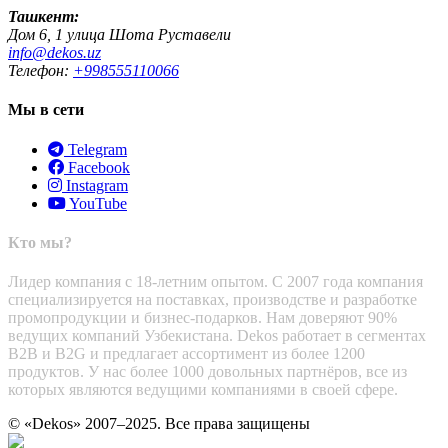
Ташкент:
Дом 6, 1 улица Шота Руставели
info@dekos.uz
Телефон:
+998555110066
Мы в сети
Telegram
Facebook
Instagram
YouTube
Кто мы?
Лидер компания с 18-летним опытом. С 2007 года компания
специализируется на поставках, производстве и разработке
промопродукции и бизнес-подарков. Нам доверяют 90%
ведущих компаний Узбекистана. Dekos работает в сегментах
B2B и B2G и предлагает ассортимент из более 1200
продуктов. У нас более 1000 довольных партнёров, все из
которых являются ведущими компаниями в своей сфере.
© «Dekos» 2007–2025. Все права защищены